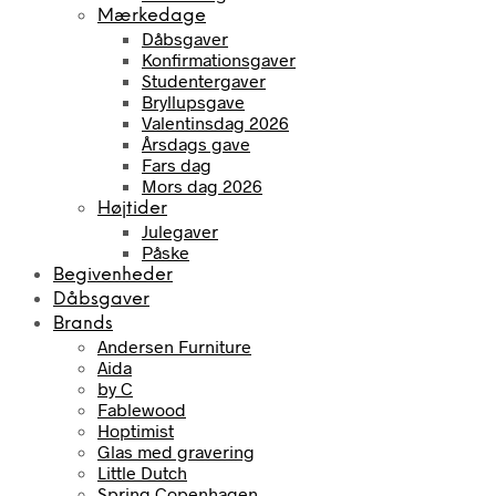
Mærkedage
Dåbsgaver
Konfirmationsgaver
Studentergaver
Bryllupsgave
Valentinsdag 2026
Årsdags gave
Fars dag
Mors dag 2026
Højtider
Julegaver
Påske
Begivenheder
Dåbsgaver
Brands
Andersen Furniture
Aida
by C
Fablewood
Hoptimist
Glas med gravering
Little Dutch
Spring Copenhagen