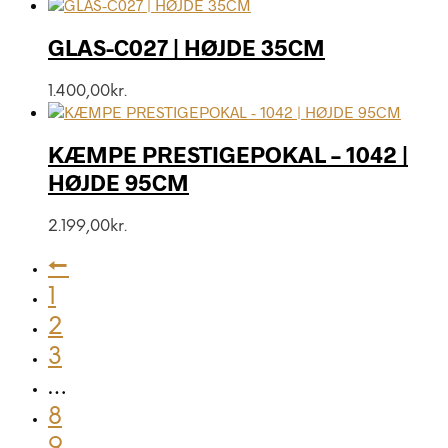
GLAS-C027 | HØJDE 35CM
1.400,00
kr.
KÆMPE PRESTIGEPOKAL – 1042 |
HØJDE 95CM
2.199,00
kr.
←
1
2
3
…
8
9