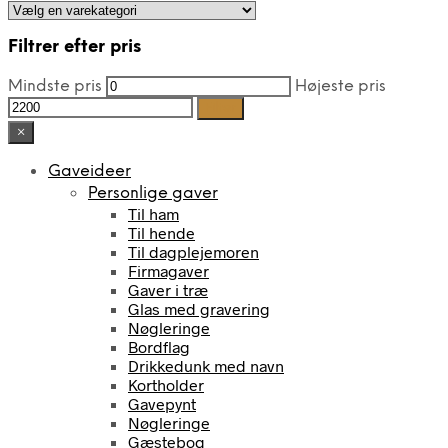
Filtrer efter pris
Mindste pris
Højeste pris
Filter
×
Gaveideer
Personlige gaver
Til ham
Til hende
Til dagplejemoren
Firmagaver
Gaver i træ
Glas med gravering
Nøgleringe
Bordflag
Drikkedunk med navn
Kortholder
Gavepynt
Nøgleringe
Gæstebog