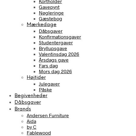
Kortholder
Gavepynt
Nøgleringe
Gæstebog
Mærkedage
Dåbsgaver
Konfirmationsgaver
Studentergaver
Bryllupsgave
Valentinsdag 2026
Årsdags gave
Fars dag
Mors dag 2026
Højtider
Julegaver
Påske
Begivenheder
Dåbsgaver
Brands
Andersen Furniture
Aida
by C
Fablewood