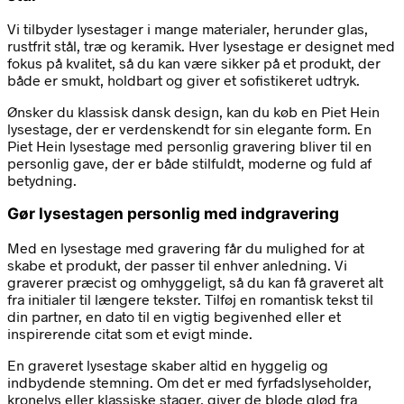
Vi tilbyder lysestager i mange materialer, herunder glas,
rustfrit stål, træ og keramik. Hver lysestage er designet med
fokus på kvalitet, så du kan være sikker på et produkt, der
både er smukt, holdbart og giver et sofistikeret udtryk.
Ønsker du klassisk dansk design, kan du køb en Piet Hein
lysestage, der er verdenskendt for sin elegante form. En
Piet Hein lysestage med personlig gravering bliver til en
personlig gave, der er både stilfuldt, moderne og fuld af
betydning.
Gør lysestagen personlig med indgravering
Med en lysestage med gravering får du mulighed for at
skabe et produkt, der passer til enhver anledning. Vi
graverer præcist og omhyggeligt, så du kan få graveret alt
fra initialer til længere tekster. Tilføj en romantisk tekst til
din partner, en dato til en vigtig begivenhed eller et
inspirerende citat som et evigt minde.
En graveret lysestage skaber altid en hyggelig og
indbydende stemning. Om det er med fyrfadslyseholder,
kronelys eller klassiske stager, giver de bløde glød fra