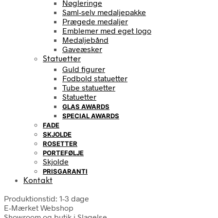
Nøgleringe
Saml-selv medaljepakke
Prægede medaljer
Emblemer med eget logo
Medaljebånd
Gaveæsker
Statuetter
Guld figurer
Fodbold statuetter
Tube statuetter
Statuetter
GLAS AWARDS
SPECIAL AWARDS
FADE
SKJOLDE
ROSETTER
PORTEFØLJE
Skjolde
PRISGARANTI
Kontakt
Produktionstid: 1-3 dage
E-Mærket Webshop
Showroom og butik i Slagelse