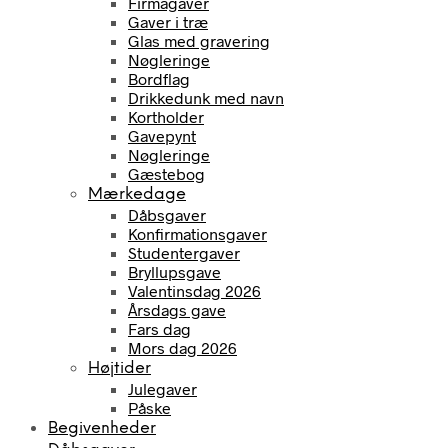
Firmagaver
Gaver i træ
Glas med gravering
Nøgleringe
Bordflag
Drikkedunk med navn
Kortholder
Gavepynt
Nøgleringe
Gæstebog
Mærkedage
Dåbsgaver
Konfirmationsgaver
Studentergaver
Bryllupsgave
Valentinsdag 2026
Årsdags gave
Fars dag
Mors dag 2026
Højtider
Julegaver
Påske
Begivenheder