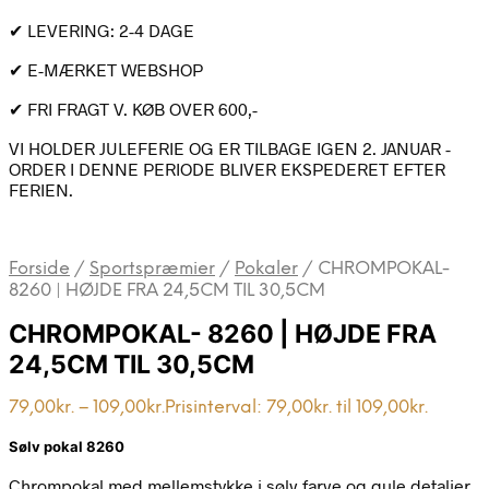
✔ LEVERING: 2-4 DAGE
✔ E-MÆRKET WEBSHOP
✔ FRI FRAGT V. KØB OVER 600,-
VI HOLDER JULEFERIE OG ER TILBAGE IGEN 2. JANUAR -
ORDER I DENNE PERIODE BLIVER EKSPEDERET EFTER
FERIEN.
Forside
/
Sportspræmier
/
Pokaler
/
CHROMPOKAL-
8260 | HØJDE FRA 24,5CM TIL 30,5CM
CHROMPOKAL- 8260 | HØJDE FRA
24,5CM TIL 30,5CM
79,00
kr.
–
109,00
kr.
Prisinterval: 79,00kr. til 109,00kr.
Sølv pokal 8260
Chrompokal med mellemstykke i sølv farve og gule detaljer,