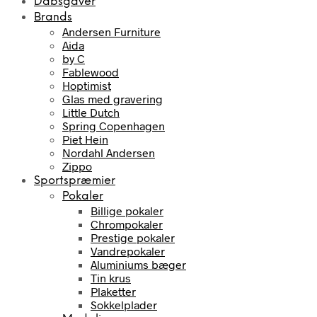
Dåbsgaver
Brands
Andersen Furniture
Aida
by C
Fablewood
Hoptimist
Glas med gravering
Little Dutch
Spring Copenhagen
Piet Hein
Nordahl Andersen
Zippo
Sportspræmier
Pokaler
Billige pokaler
Chrompokaler
Prestige pokaler
Vandrepokaler
Aluminiums bæger
Tin krus
Plaketter
Sokkelplader