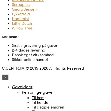
Scrouples
Georg Jensen
Lykketrold
Hoptimist
Little Dutch
Willow Tree
Dine fordele
Gratis gravering på gaver
2-4 dages levering
Dansk eget virksomhed
Sikker online handel
C.CENTRUM © 2015-2026 All Rights Reserved
×
Gaveideer
Personlige gaver
Til ham
Til hende
Til dagplejemoren