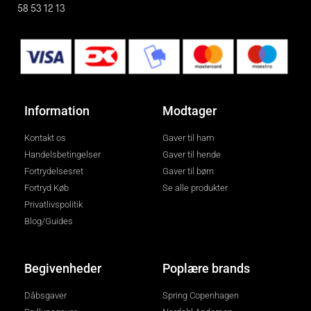
58 53 12 13
Information
Modtager
Kontakt os
Gaver til ham
Handelsbetingelser
Gaver til hende
Fortrydelsesret
Gaver til børn
Fortryd Køb
Se alle produkter
Privatlivspolitik
Blog/Guides
Begivenheder
Poplære brands
Dåbsgaver
Spring Copenhagen