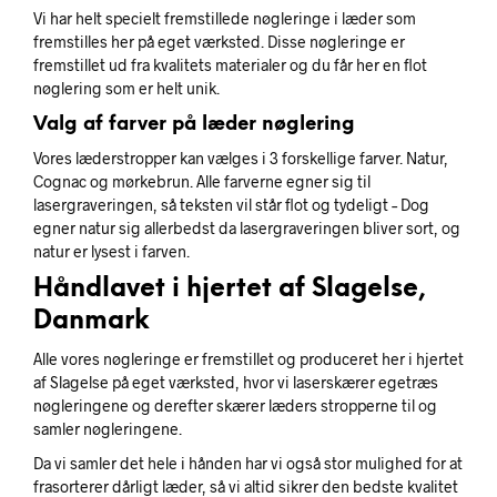
Vi har helt specielt fremstillede nøgleringe i læder som
fremstilles her på eget værksted. Disse nøgleringe er
fremstillet ud fra kvalitets materialer og du får her en flot
nøglering som er helt unik.
Valg af farver på læder nøglering
Vores læderstropper kan vælges i 3 forskellige farver. Natur,
Cognac og mørkebrun. Alle farverne egner sig til
lasergraveringen, så teksten vil står flot og tydeligt – Dog
egner natur sig allerbedst da lasergraveringen bliver sort, og
natur er lysest i farven.
Håndlavet i hjertet af Slagelse,
Danmark
Alle vores nøgleringe er fremstillet og produceret her i hjertet
af Slagelse på eget værksted, hvor vi laserskærer egetræs
nøgleringene og derefter skærer læders stropperne til og
samler nøgleringene.
Da vi samler det hele i hånden har vi også stor mulighed for at
frasorterer dårligt læder, så vi altid sikrer den bedste kvalitet