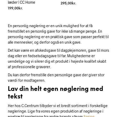
læder | CC Home
295,00
kr.
199,00
kr.
En personlig nøglering er en unik mulighed for at få
fremstillet en personlig gave for ikke så mange penge. En
personlig nøglering er en praktisk gave som passer perfekt til
alle mennesker, og derfor også en unik gave.
Det kan være en afskedsgave til dagplejemoren, gave til mors
dag eller en fødselsdagsgave til far. Mulighederne er
uendelige og vi sikrer dig et produkt i højeste kvalitet skabt
af professionelle gravører.
Du kan derfor fremstille den personlige gave der giver stor
værdi for modtageren.
Lav din helt egen nøglering med
tekst
Her hos C.Centrum tilbyder vi et bredt sortiment i forskellige
nøgleringe. Lige fra vores egen produktion af nøgleringe i
egetræ til nøgleringe fra andre brands såsom
Spring