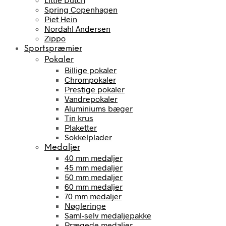
Spring Copenhagen
Piet Hein
Nordahl Andersen
Zippo
Sportspræmier
Pokaler
Billige pokaler
Chrompokaler
Prestige pokaler
Vandrepokaler
Aluminiums bæger
Tin krus
Plaketter
Sokkelplader
Medaljer
40 mm medaljer
45 mm medaljer
50 mm medaljer
60 mm medaljer
70 mm medaljer
Nøgleringe
Saml-selv medaljepakke
Prægede medaljer