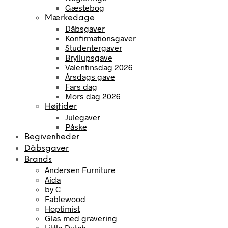
Gæstebog
Mærkedage
Dåbsgaver
Konfirmationsgaver
Studentergaver
Bryllupsgave
Valentinsdag 2026
Årsdags gave
Fars dag
Mors dag 2026
Højtider
Julegaver
Påske
Begivenheder
Dåbsgaver
Brands
Andersen Furniture
Aida
by C
Fablewood
Hoptimist
Glas med gravering
Little Dutch