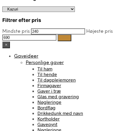
Filtrer efter pris
Mindste pris
Højeste pris
Filter
×
Gaveideer
Personlige gaver
Til ham
Til hende
Til dagplejemoren
Firmagaver
Gaver i træ
Glas med gravering
Nøgleringe
Bordflag
Drikkedunk med navn
Kortholder
Gavepynt
Nøgleringe