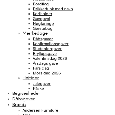
Bordflag
Drikkedunk med navn
Kortholder
Gavepynt
Nøgleringe
Gæstebog
Mærkedage
Dåbsgaver
Konfirmationsgaver
Studentergaver
Bryllupsgave
Valentinsdag 2026
Årsdags gave
Fars dag
Mors dag 2026
Højtider
Julegaver
Påske
Begivenheder
Dåbsgaver
Brands
Andersen Furniture
Aida