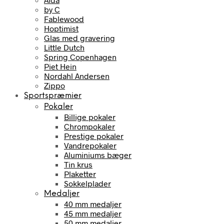
by C
Fablewood
Hoptimist
Glas med gravering
Little Dutch
Spring Copenhagen
Piet Hein
Nordahl Andersen
Zippo
Sportspræmier
Pokaler
Billige pokaler
Chrompokaler
Prestige pokaler
Vandrepokaler
Aluminiums bæger
Tin krus
Plaketter
Sokkelplader
Medaljer
40 mm medaljer
45 mm medaljer
50 mm medaljer