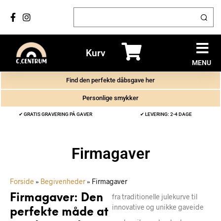
Kurv
MENU
Find den perfekte dåbsgave her
Personlige smykker
✔ GRATIS GRAVERING PÅ GAVER
✔ LEVERING: 2-4 DAGE
Firmagaver
Forside
»
Begivenheder
»
Firmagaver
Firmagaver: Den
fra traditionelle julekurve til
innovative og unikke gaveide
perfekte måde at