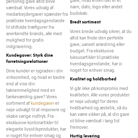
gave, hvad enten det er et
personlig gave altid blive
navn, dato, logo eller andet
værdsat. Vores udvalg af
budskab.
medarbejdergaver spænder fra
praktiske hverdagsgenstande
Bredt sortiment
til stilfulde træfigurer fra
Vores brede udvalg sikrer, at du
anerkendte brands, alle med
altid kan finde den perfekte
mulighed for gratis
gave, uanset anledning eller
indgravering.
budget. Fra eksklusive
Kundegaver: Styrk dine
luksusartikler til praktiske
forretningsrelationer
hverdagsgenstande, har vi
noget for enhver smag.
Dine kunder er rygraden i din
virksomhed, og hvad er bedre
Kvalitet og holdbarhed
end at vise din
Vi går ikke på kompromis med
taknemmelighed med en
kvaliteten. Alle vores produkter
tankeværdrig gave? Vores
er nøje udvalgt for deres
sortiment af
kundegaver
er
holdbarhed og æstetik, så du
nøje udvalgt til at imponere og
kan være sikker på, at din gave
skabe varige indtryk. Fra
vil blive værdsat i lang tid
eksklusive kontorartikler til
fremover.
elegante livsstilsprodukter, har
vi noget for enhver smag og
Hurtig levering