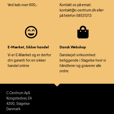
Ved køb over 600,-
Kontakt os på email:
kontakt@c-centrum.dk eller
på telefon 58531213
E-Mærket, Sikker handel
Dansk Webshop
Vi er E-Mærket og er derfor
Danskejet virksomhed
din garanti for en sikker
beliggende i Slagelse hvor vi
handel online
håndterer og graverer alle
ordre.
C.Centrum ApS
Kongstedvej 2A
4200, Slagelse
Danmark