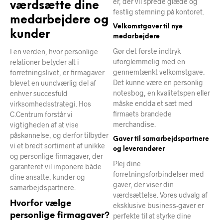
er, der vil sprede glæde og
værdsætte dine
festlig stemning på kontoret.
medarbejdere og
Velkomstgaver til nye
kunder
medarbejdere
Gør det første indtryk
I en verden, hvor personlige
uforglemmelig med en
relationer betyder alt i
gennemtænkt velkomstgave.
forretningslivet, er firmagaver
Det kunne være en personlig
blevet en uundværlig del af
notesbog, en kvalitetspen eller
enhver succesfuld
måske endda et sæt med
virksomhedsstrategi. Hos
firmaets brandede
C.Centrum forstår vi
merchandise.
vigtigheden af at vise
påskønnelse, og derfor tilbyder
Gaver til samarbejdspartnere
vi et bredt sortiment af unikke
og leverandører
og personlige firmagaver, der
Plej dine
garanteret vil imponere både
forretningsforbindelser med
dine ansatte, kunder og
gaver, der viser din
samarbejdspartnere.
værdsættelse. Vores udvalg af
Hvorfor vælge
eksklusive business-gaver er
personlige firmagaver?
perfekte til at styrke dine