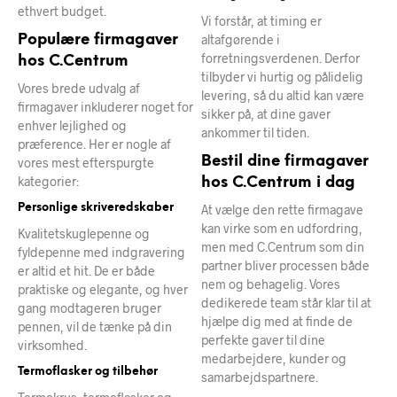
ethvert budget.
Vi forstår, at timing er
Populære firmagaver
altafgørende i
forretningsverdenen. Derfor
hos C.Centrum
tilbyder vi hurtig og pålidelig
Vores brede udvalg af
levering, så du altid kan være
firmagaver inkluderer noget for
sikker på, at dine gaver
enhver lejlighed og
ankommer til tiden.
præference. Her er nogle af
Bestil dine firmagaver
vores mest efterspurgte
kategorier:
hos C.Centrum i dag
Personlige skriveredskaber
At vælge den rette firmagave
kan virke som en udfordring,
Kvalitetskuglepenne og
men med C.Centrum som din
fyldepenne med indgravering
partner bliver processen både
er altid et hit. De er både
nem og behagelig. Vores
praktiske og elegante, og hver
dedikerede team står klar til at
gang modtageren bruger
hjælpe dig med at finde de
pennen, vil de tænke på din
perfekte gaver til dine
virksomhed.
medarbejdere, kunder og
Termoflasker og tilbehør
samarbejdspartnere.