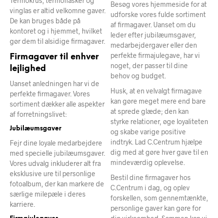
Termokrus, termoflasker og
Besøg vores hjemmeside for at
vinglas er altid velkomne gaver.
udforske vores fulde sortiment
De kan bruges både på
af firmagaver. Uanset om du
kontoret og i hjemmet, hvilket
leder efter jubilæumsgaver,
gør dem til alsidige firmagaver.
medarbejdergaver eller den
perfekte firmajulegave, har vi
Firmagaver til enhver
noget, der passer til dine
lejlighed
behov og budget.
Uanset anledningen har vi de
Husk, at en velvalgt firmagave
perfekte firmagaver. Vores
kan gøre meget mere end bare
sortiment dækker alle aspekter
at sprede glæde; den kan
af forretningslivet:
styrke relationer, øge loyaliteten
Jubilæumsgaver
og skabe varige positive
indtryk. Lad C.Centrum hjælpe
Fejr dine loyale medarbejdere
dig med at gøre hver gave til en
med specielle jubilæumsgaver.
mindeværdig oplevelse.
Vores udvalg inkluderer alt fra
eksklusive ure til personlige
Bestil dine firmagaver hos
fotoalbum, der kan markere de
C.Centrum i dag, og oplev
særlige milepæle i deres
forskellen, som gennemtænkte,
karriere.
personlige gaver kan gøre for