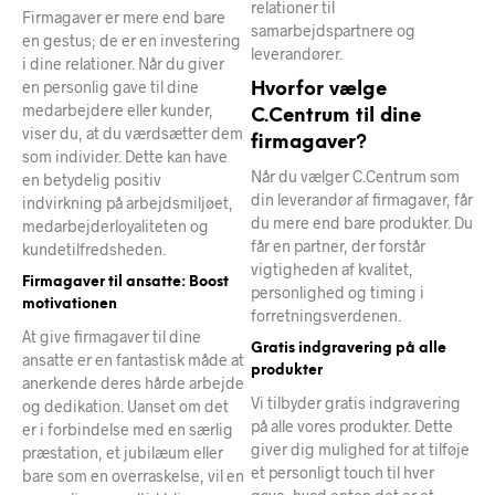
relationer til
Firmagaver er mere end bare
samarbejdspartnere og
en gestus; de er en investering
leverandører.
i dine relationer. Når du giver
en personlig gave til dine
Hvorfor vælge
medarbejdere eller kunder,
C.Centrum til dine
viser du, at du værdsætter dem
firmagaver?
som individer. Dette kan have
Når du vælger C.Centrum som
en betydelig positiv
din leverandør af firmagaver, får
indvirkning på arbejdsmiljøet,
du mere end bare produkter. Du
medarbejderloyaliteten og
får en partner, der forstår
kundetilfredsheden.
vigtigheden af kvalitet,
Firmagaver til ansatte: Boost
personlighed og timing i
motivationen
forretningsverdenen.
At give firmagaver til dine
Gratis indgravering på alle
ansatte er en fantastisk måde at
produkter
anerkende deres hårde arbejde
Vi tilbyder gratis indgravering
og dedikation. Uanset om det
på alle vores produkter. Dette
er i forbindelse med en særlig
giver dig mulighed for at tilføje
præstation, et jubilæum eller
et personligt touch til hver
bare som en overraskelse, vil en