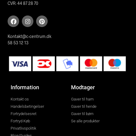
CVR: 44 87 28 70
Kontakt@c-centrum.dk
58 53 12 13
Information
Modtager
Kontakt os
Gaver til ham
Handelsbetingelser
Gaver til hende
Fortrydelsesret
Gaver til børn
Fortryd Køb
Se alle produkter
Privatlivspolitik
Blog/Guides