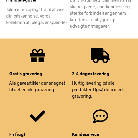
din virksomhed. Sammen kan vi
Firmajulegaver
skabe glæde, anerkendelse og
Julen er en oplagt tid til at vise
stærke forbindelser gennem
din påskønnelse. Vores
kræften af omhyggeligt
kollektion af julegaver spænder
udvalgte firmagaver.
Gratis gravering
2-4 dages levering
Alle gaveartikler der er egnet
Hurtig levering på alle
til det er inkl. gravering
produkter. Også dem med
gravering.
Fri fragt
Kundeservice