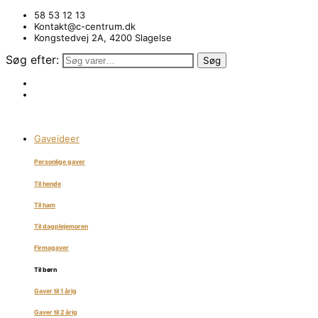
58 53 12 13
Kontakt@c-centrum.dk
Kongstedvej 2A, 4200 Slagelse
Søg efter:
Søg
Gaveideer
Personlige gaver
Til hende
Til ham
Til dagplejemoren
Firmagaver
Til børn
Gaver til 1 årig
Gaver til 2 årig