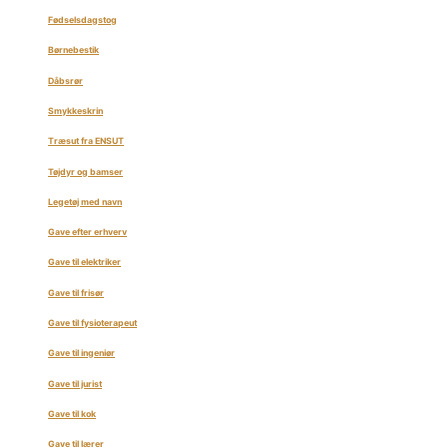
Fødselsdagstog
Børnebestik
Dåbsrør
Smykkeskrin
Træsut fra ENSUT
Tøjdyr og bamser
Legetøj med navn
Gave efter erhverv
Gave til elektriker
Gave til frisør
Gave til fysioterapeut
Gave til ingeniør
Gave til jurist
Gave til kok
Gave til lærer