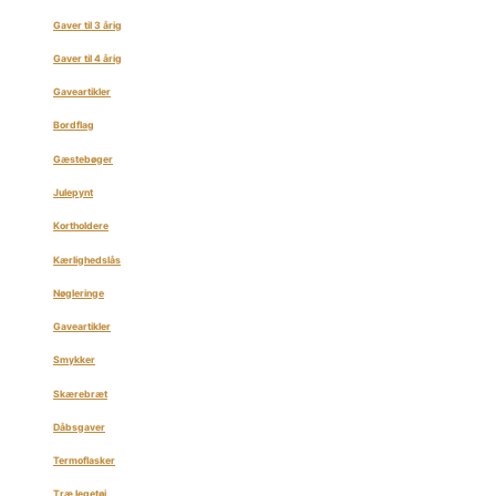
Gaver til 3 årig
Gaver til 4 årig
Gaveartikler
Bordflag
Gæstebøger
Julepynt
Kortholdere
Kærlighedslås
Nøgleringe
Gaveartikler
Smykker
Skærebræt
Dåbsgaver
Termoflasker
Træ legetøj