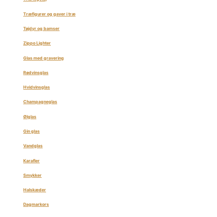
Træfigurer og gaver i træ
Tøjdyr og bamser
Zippo Lighter
Glas med gravering
Rødvinsglas
Hvidvinsglas
Champagneglas
Ølglas
Gin glas
Vandglas
Karafler
Smykker
Halskæder
Dagmarkors