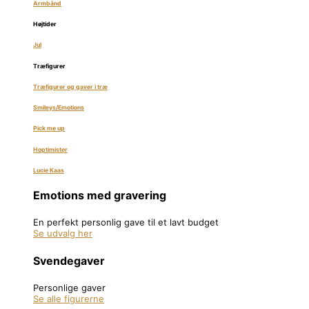
Armbånd
Højtider
Jul
Træfigurer
Træfigurer og gaver i træ
Smileys/Emotions
Pick me up
Hoptimister
Lucie Kaas
Emotions med gravering
En perfekt personlig gave til et lavt budget
Se udvalg her
Svendegaver
Personlige gaver
Se alle figurerne