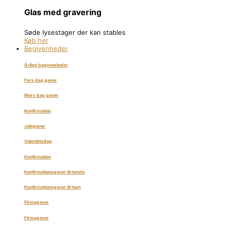
Glas med gravering
Søde lysestager der kan stables
Køb her
Begivenheder
Årlige begivenheder
Fars dag gaver
Mors dag gaver
Konfirmation
Julegaver
Valentinsdag
Konfirmation
Konfirmationsgaver til hende
Konfirmationsgaver til ham
Firmagaver
Firmagaver