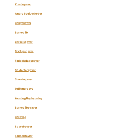
Kundegaver
Andre begivenheder
Babyshower
Barnedåb
Barselsgaver
Bryllupsgaver
Fødselsdagsgaver
Studentergaver
Svendegaver
Indflyttergave
Årsdag/Bryllupsdag
Barnedåbsgaver
Bordflag
Sparebøsser
Fødselstavler