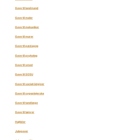
Gave til landmand
Gave til maler
Gave til mekaniker
Gave til murer
Gave til pædagog
Gave til psykolog
Gave til smed
Gave til SOSU
Gave til socialrådgiver
Gave til sygeplejerske
Gave til tandlæge
Gave til tømrer
Højtider
Julegaver