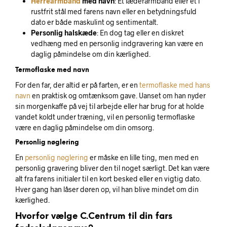
Herrearmbånd
med navn
: Et læderarmbånd eller et i
rustfrit stål med farens navn eller en betydningsfuld
dato er både maskulint og sentimentalt.
Personlig halskæde
: En dog tag eller en diskret
vedhæng med en personlig indgravering kan være en
daglig påmindelse om din kærlighed.
Termoflaske med navn
For den far, der altid er på farten, er en
termoflaske med hans
navn
en praktisk og omtænksom gave. Uanset om han nyder
sin morgenkaffe på vej til arbejde eller har brug for at holde
vandet koldt under træning, vil en personlig termoflaske
være en daglig påmindelse om din omsorg.
Personlig nøglering
En
personlig nøglering
er måske en lille ting, men med en
personlig gravering bliver den til noget særligt. Det kan være
alt fra farens initialer til en kort besked eller en vigtig dato.
Hver gang han låser døren op, vil han blive mindet om din
kærlighed.
Hvorfor vælge C.Centrum til din fars