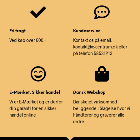
Fri fragt
Kundeservice
Ved køb over 600,-
Kontakt os på email:
kontakt@c-centrum.dk eller
på telefon 58531213
E-Mærket, Sikker handel
Dansk Webshop
Vi er E-Mærket og er derfor
Danskejet virksomhed
din garanti for en sikker
beliggende i Slagelse hvor vi
handel online
håndterer og graverer alle
ordre.