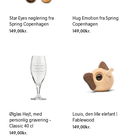
Star Eyes nøglering fra
Hug Emotion fra Spring
Spring Copenhagen
Copenhagen
149,00
kr.
149,00
kr.
Ølglas Højt, med
Louis, den lille elefant |
personlig gravering –
Fablewood
Classic 40 cl
149,00
kr.
149,00
kr.