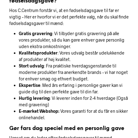
fødselsdagsgave?
Hos C.Centrum forstår vi, at en fødselsdagsgave til far er
vigtig – Her er hvorfor vi er det perfekte valg, når du skal finde
fødselsdagsgaver til mænd:
Gratis gravering
: Vi tilbyder gratis gravering på alle
vores produkter, så du kan gøre enhver gave personlig
uden ekstra omkostninger.
Kvalitetsprodukter
: Vores udvalg består udelukkende
af produkter af høj kvalitet.
Stort udvalg
: Fra praktiske hverdagsgenstande til
moderne produkter fra anerkendte brands – vi har noget
for enhver smag og ethvert budget.
Ekspertise
: Med års erfaring i personlige gaver kan vi
guide dig til den perfekte gave til din far.
Hurtig levering
: Vi leverer inden for 2-4 hverdage (Også
med gravering)
E-mærket Webshop:
Vores garanti for at du får en sikker
onlinehandel.
Gør fars dag speciel med en personlig gave
Uanset om du leder efter fødselsdagsgaver til mænd