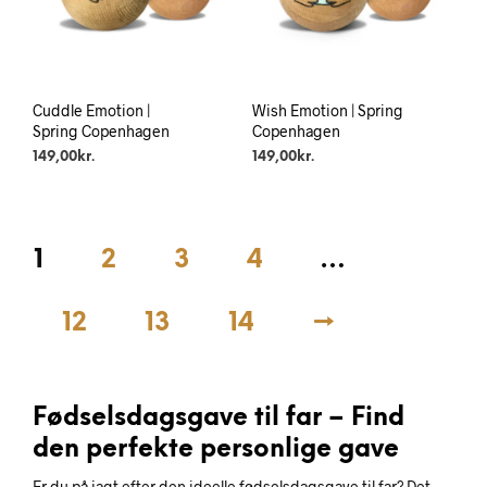
Cuddle Emotion |
Wish Emotion | Spring
Spring Copenhagen
Copenhagen
149,00
kr.
149,00
kr.
1
2
3
4
…
12
13
14
→
Fødselsdagsgave til far – Find
den perfekte personlige gave
Er du på jagt efter den ideelle fødselsdagsgave til far? Det