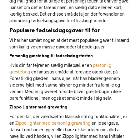
dig mulighed for at tilføje et personligt touch til enhver gave,
uanset om det er farens navn, en særlig dato eller en kort,
kærlig besked. Det er disse små detaljer, der forvandler en
almindelig fødselsdagsgave til et livslangt minde.
Populære fødselsdagsgaver til far
Vi har her samlet nogen af det mest populære gaver til mænd
som kan give en masse gaveidéer til gode gaver.
Personlig gæstebog til fødselsdagsfesten
Hvis din far fejrer en særlig milepæl, er en
personlig
gæstebog
en fantastisk måde at forevige øjeblikket på.
Forestil dig glæden i hans øjne, når han bladrer gennem
siderne fyldt med varme hilsner og minder fra familie og
venner. Med en graveret forside bliver gæstebogen ikke
bare funktionel, men også et smukt minde i sig selv.
Zippo Lighter med gravering
For den far, der værdsætter klassisk stil og funktionalitet, er
en
Zippo lighter med personlig gravering
en ideel gave.
Uanset om han er ryger eller bare elsker ideen om altid at
have ild ved hånden, vil en Zippo lighter med hans initialer