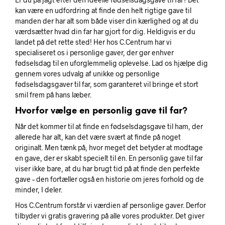
kan være en udfordring at finde den helt rigtige gave til
manden der har alt som både viser din kærlighed og at du
værdsætter hvad din far har gjort for dig. Heldigvis er du
landet på det rette sted! Her hos C.Centrum har vi
specialiseret os i personlige gaver, der gør enhver
fødselsdag til en uforglemmelig oplevelse. Lad os hjælpe dig
gennem vores udvalg af unikke og personlige
fødselsdagsgaver til far, som garanteret vil bringe et stort
smil frem på hans læber.
Hvorfor vælge en personlig gave til far?
Når det kommer til at finde en fødselsdagsgave til ham, der
allerede har alt, kan det være svært at finde på noget
originalt. Men tænk på, hvor meget det betyder at modtage
en gave, der er skabt specielt til én. En personlig gave til far
viser ikke bare, at du har brugt tid på at finde den perfekte
gave – den fortæller også en historie om jeres forhold og de
minder, I deler.
Hos C.Centrum forstår vi værdien af personlige gaver. Derfor
tilbyder vi gratis gravering på alle vores produkter. Det giver