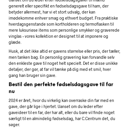
generelt eller specifikt en fødselsdagsgave til ham, der
betyder allermest, har vi et stort udvalg, der kan
imødekomme enhver smag og ethvert budget. Fra praktiske
hverdagsgenstande som kortholderen og termoflasken til
mere luksuriøse items som personlige smykker og graverede
vinglas – vores kollektion er designet til at imponere og
glæde.
Husk, at det ikke altid er gavens størrelse eller pris, der tæller,
men tanken bag. En personlig gravering kan forvandle selv
den enkleste gave til noget helt specielt. Det er disse unikke
detaljer, der gør, at far vil tænke på dig med et smil, hver
gang han bruger sin gave.
Bestil den perfekte fødselsdagsgave til far
nu
2024 er året, hvor du virkelig kan overraske din far med en
gave, der går lige i hjertet. Uanset om du leder efter
gaveideer til en far, der har alt, eller du bare vil finde noget
særligt til en almindelig fødselsdag, har C.Centrum det, du
søger.