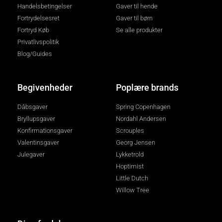
Handelsbetingelser
Gaver til hende
Fortrydelsesret
Gaver til børn
Fortryd Køb
Se alle produkter
Privatlivspolitik
Blog/Guides
Begivenheder
Poplære brands
Dåbsgaver
Spring Copenhagen
Bryllupsgaver
Nordahl Andersen
Konfirmationsgaver
Scrouples
Valentinsgaver
Georg Jensen
Julegaver
Lykketrold
Hoptimist
Little Dutch
Willow Tree