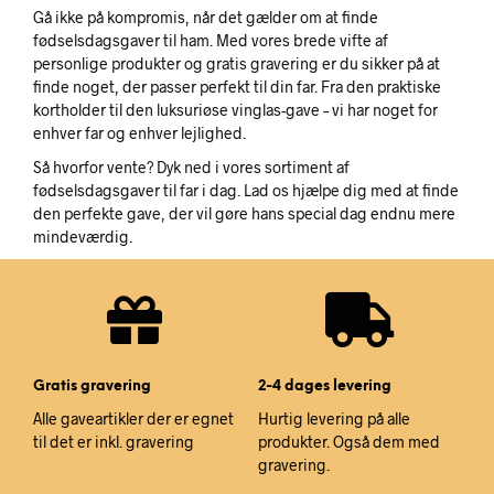
Gå ikke på kompromis, når det gælder om at finde
fødselsdagsgaver til ham. Med vores brede vifte af
personlige produkter og gratis gravering er du sikker på at
finde noget, der passer perfekt til din far. Fra den praktiske
kortholder til den luksuriøse vinglas-gave – vi har noget for
enhver far og enhver lejlighed.
Så hvorfor vente? Dyk ned i vores sortiment af
fødselsdagsgaver til far i dag. Lad os hjælpe dig med at finde
den perfekte gave, der vil gøre hans special dag endnu mere
mindeværdig.
Gratis gravering
2-4 dages levering
Alle gaveartikler der er egnet
Hurtig levering på alle
til det er inkl. gravering
produkter. Også dem med
gravering.