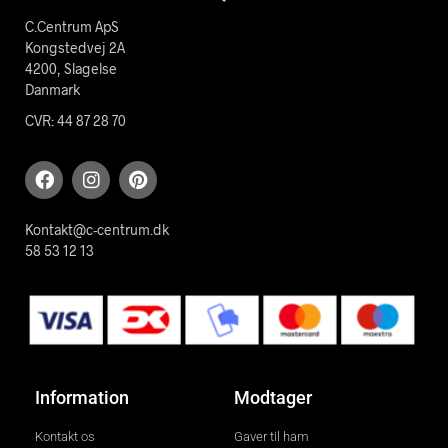
C.Centrum ApS
Kongstedvej 2A
4200, Slagelse
Danmark
CVR: 44 87 28 70
Kontakt@c-centrum.dk
58 53 12 13
Information
Modtager
Kontakt os
Gaver til ham