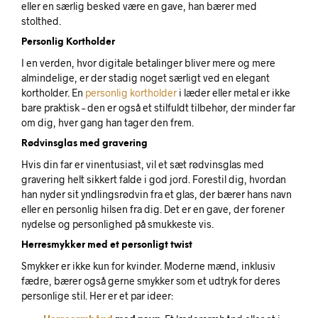
eller en særlig besked være en gave, han bærer med
stolthed.
Personlig Kortholder
I en verden, hvor digitale betalinger bliver mere og mere
almindelige, er der stadig noget særligt ved en elegant
kortholder. En
personlig kortholder
i læder eller metal er ikke
bare praktisk – den er også et stilfuldt tilbehør, der minder far
om dig, hver gang han tager den frem.
Rødvinsglas med gravering
Hvis din far er vinentusiast, vil et sæt rødvinsglas med
gravering helt sikkert falde i god jord. Forestil dig, hvordan
han nyder sit yndlingsrødvin fra et glas, der bærer hans navn
eller en personlig hilsen fra dig. Det er en gave, der forener
nydelse og personlighed på smukkeste vis.
Herresmykker med et personligt twist
Smykker er ikke kun for kvinder. Moderne mænd, inklusiv
fædre, bærer også gerne smykker som et udtryk for deres
personlige stil. Her er et par ideer: