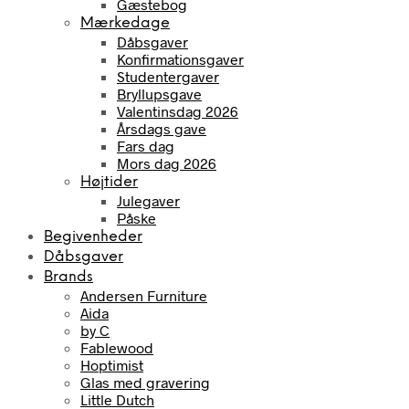
Gæstebog
Mærkedage
Dåbsgaver
Konfirmationsgaver
Studentergaver
Bryllupsgave
Valentinsdag 2026
Årsdags gave
Fars dag
Mors dag 2026
Højtider
Julegaver
Påske
Begivenheder
Dåbsgaver
Brands
Andersen Furniture
Aida
by C
Fablewood
Hoptimist
Glas med gravering
Little Dutch