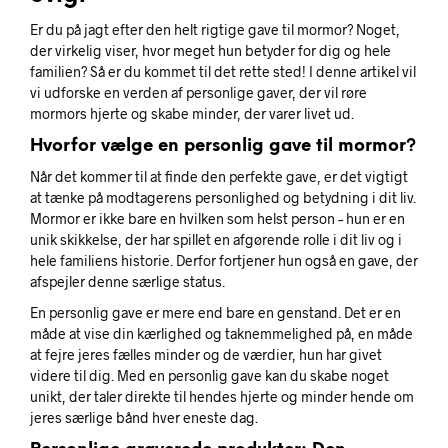
Er du på jagt efter den helt rigtige gave til mormor? Noget,
der virkelig viser, hvor meget hun betyder for dig og hele
familien? Så er du kommet til det rette sted! I denne artikel vil
vi udforske en verden af personlige gaver, der vil røre
mormors hjerte og skabe minder, der varer livet ud.
Hvorfor vælge en personlig gave til mormor?
Når det kommer til at finde den perfekte gave, er det vigtigt
at tænke på modtagerens personlighed og betydning i dit liv.
Mormor er ikke bare en hvilken som helst person – hun er en
unik skikkelse, der har spillet en afgørende rolle i dit liv og i
hele familiens historie. Derfor fortjener hun også en gave, der
afspejler denne særlige status.
En personlig gave er mere end bare en genstand. Det er en
måde at vise din kærlighed og taknemmelighed på, en måde
at fejre jeres fælles minder og de værdier, hun har givet
videre til dig. Med en personlig gave kan du skabe noget
unikt, der taler direkte til hendes hjerte og minder hende om
jeres særlige bånd hver eneste dag.