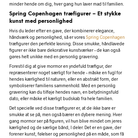
minder hende om dig, hver gang hun laver mad til familien.
Spring Copenhagen træfigurer – Et stykke
kunst med personlighed
Hvis du leder efter en gave, der kombinerer elegance,
håndværk og personlighed, så er vores
Spring Copenhagen
træfigurer den perfekte løsning. Disse smukke, håndlavede
figurer er ikke bare dekorative kunstværker – de kan også
gøres helt unikke med en personlig gravering.
Forestil dig at give mormor en yndefuld træfigur, der
repræsenterer noget særligt for hende – måske en fugl for
hendes kærlighed til naturen, eller en abstrakt form, der
symboliserer familiens sammenhold. Med en personlig
gravering kan du tilføje hendes navn, en betydningsfuld
dato, eller måske et kærligt budskab fra hele familien.
Det specielle ved disse træfigurer er, at de ikke bare er
smukke at se på, men også bærer en dybere mening. Hver
gang mormor ser på figuren, vil hun blive mindet om jeres
kærlighed og de særlige bånd, I deler. Det er en gave, der
forener kunst, følelser og personlighed på en måde, som få