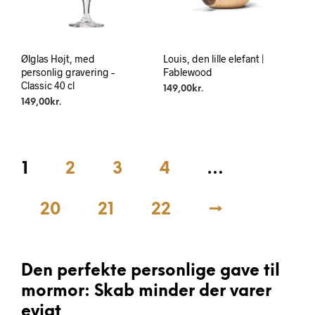
Ølglas Højt, med
Louis, den lille elefant |
personlig gravering –
Fablewood
Classic 40 cl
149,00
kr.
149,00
kr.
1
2
3
4
…
20
21
22
→
Den perfekte personlige gave til
mormor: Skab minder der varer
evigt