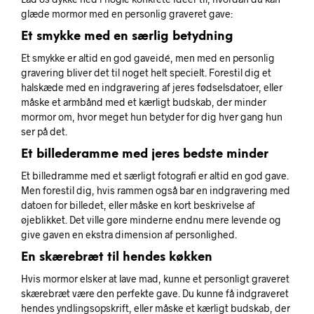
glæde mormor med en personlig graveret gave:
Et smykke med en særlig betydning
Et smykke er altid en god gaveidé, men med en personlig
gravering bliver det til noget helt specielt. Forestil dig et
halskæde med en indgravering af jeres fødselsdatoer, eller
måske et armbånd med et kærligt budskab, der minder
mormor om, hvor meget hun betyder for dig hver gang hun
ser på det.
Et billederamme med jeres bedste minder
Et billedramme med et særligt fotografi er altid en god gave.
Men forestil dig, hvis rammen også bar en indgravering med
datoen for billedet, eller måske en kort beskrivelse af
øjeblikket. Det ville gøre minderne endnu mere levende og
give gaven en ekstra dimension af personlighed.
En skærebræt til hendes køkken
Hvis mormor elsker at lave mad, kunne et personligt graveret
skærebræt være den perfekte gave. Du kunne få indgraveret
hendes yndlingsopskrift, eller måske et kærligt budskab, der