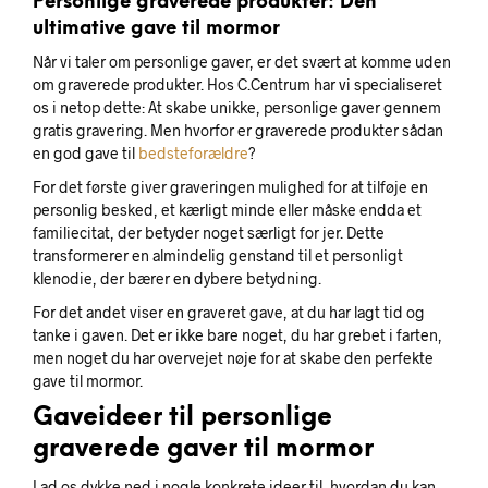
Personlige graverede produkter: Den
ultimative gave til mormor
Når vi taler om personlige gaver, er det svært at komme uden
om graverede produkter. Hos C.Centrum har vi specialiseret
os i netop dette: At skabe unikke, personlige gaver gennem
gratis gravering. Men hvorfor er graverede produkter sådan
en god gave til
bedsteforældre
?
For det første giver graveringen mulighed for at tilføje en
personlig besked, et kærligt minde eller måske endda et
familiecitat, der betyder noget særligt for jer. Dette
transformerer en almindelig genstand til et personligt
klenodie, der bærer en dybere betydning.
For det andet viser en graveret gave, at du har lagt tid og
tanke i gaven. Det er ikke bare noget, du har grebet i farten,
men noget du har overvejet nøje for at skabe den perfekte
gave til mormor.
Gaveideer til personlige
graverede gaver til mormor
Lad os dykke ned i nogle konkrete ideer til, hvordan du kan