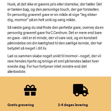
Husk, at det ikke er gavens pris eller størrelse, der tæller. Det
er tanken bag, og den personlige touch, der gør forskellen.
En personlig graveret gave er en måde at sige “Jeg elsker
dig, mormor” på en helt unik og varig måde.
Så næste gang du skal finde den perfekte gave, overvej da en
personlig graveret gave fra C.Centrum. Det er mere end bare
en gave – det er et minde, der vil vare ved, og en konstant
påmindelse om din kærlighed til den særlige kvinde, der har
betydet så meget i dit liv.
Lad os sammen skabe noget unikt til mormor – noget, der vil
røre hendes hjerte og bringe et smil på hendes læber hver
eneste dag. For hun fortjener intet mindre end det
allerbedste.
Gratis gravering
2-4 dages levering