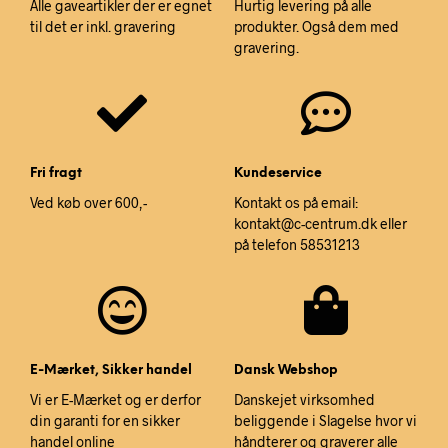
Alle gaveartikler der er egnet
Hurtig levering på alle
til det er inkl. gravering
produkter. Også dem med
gravering.
Fri fragt
Kundeservice
Ved køb over 600,-
Kontakt os på email:
kontakt@c-centrum.dk eller
på telefon 58531213
E-Mærket, Sikker handel
Dansk Webshop
Vi er E-Mærket og er derfor
Danskejet virksomhed
din garanti for en sikker
beliggende i Slagelse hvor vi
handel online
håndterer og graverer alle