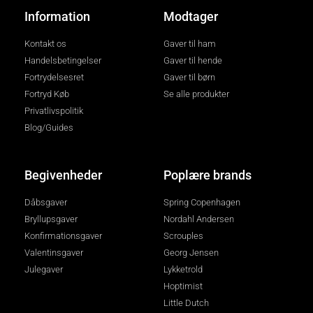
Information
Modtager
Kontakt os
Gaver til ham
Handelsbetingelser
Gaver til hende
Fortrydelsesret
Gaver til børn
Fortryd Køb
Se alle produkter
Privatlivspolitik
Blog/Guides
Begivenheder
Poplære brands
Dåbsgaver
Spring Copenhagen
Bryllupsgaver
Nordahl Andersen
Konfirmationsgaver
Scrouples
Valentinsgaver
Georg Jensen
Julegaver
Lykketrold
Hoptimist
Little Dutch