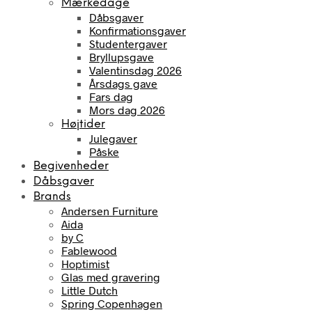
Mærkedage
Dåbsgaver
Konfirmationsgaver
Studentergaver
Bryllupsgave
Valentinsdag 2026
Årsdags gave
Fars dag
Mors dag 2026
Højtider
Julegaver
Påske
Begivenheder
Dåbsgaver
Brands
Andersen Furniture
Aida
by C
Fablewood
Hoptimist
Glas med gravering
Little Dutch
Spring Copenhagen