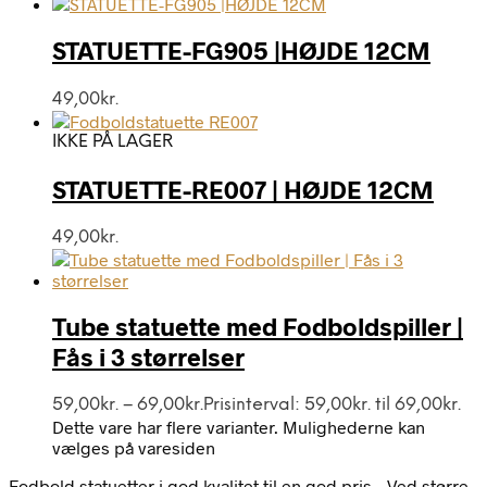
STATUETTE-FG905 |HØJDE 12CM
49,00
kr.
IKKE PÅ LAGER
STATUETTE-RE007 | HØJDE 12CM
49,00
kr.
Tube statuette med Fodboldspiller |
Fås i 3 størrelser
59,00
kr.
–
69,00
kr.
Prisinterval: 59,00kr. til 69,00kr.
Dette vare har flere varianter. Mulighederne kan
vælges på varesiden
Fodbold statuetter i god kvalitet til en god pris – Ved større