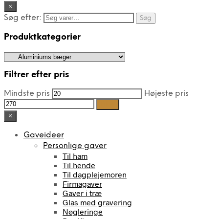
×
Søg efter:
Søg
Produktkategorier
Filtrer efter pris
Mindste pris
Højeste pris
Filter
×
Gaveideer
Personlige gaver
Til ham
Til hende
Til dagplejemoren
Firmagaver
Gaver i træ
Glas med gravering
Nøgleringe