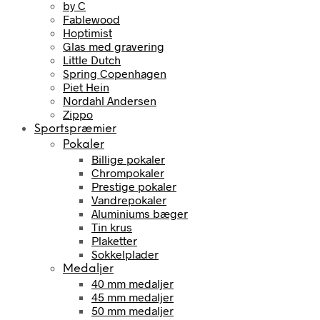
by C
Fablewood
Hoptimist
Glas med gravering
Little Dutch
Spring Copenhagen
Piet Hein
Nordahl Andersen
Zippo
Sportspræmier
Pokaler
Billige pokaler
Chrompokaler
Prestige pokaler
Vandrepokaler
Aluminiums bæger
Tin krus
Plaketter
Sokkelplader
Medaljer
40 mm medaljer
45 mm medaljer
50 mm medaljer