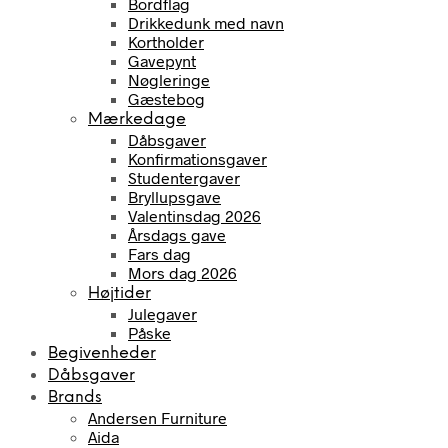
Bordflag
Drikkedunk med navn
Kortholder
Gavepynt
Nøgleringe
Gæstebog
Mærkedage
Dåbsgaver
Konfirmationsgaver
Studentergaver
Bryllupsgave
Valentinsdag 2026
Årsdags gave
Fars dag
Mors dag 2026
Højtider
Julegaver
Påske
Begivenheder
Dåbsgaver
Brands
Andersen Furniture
Aida