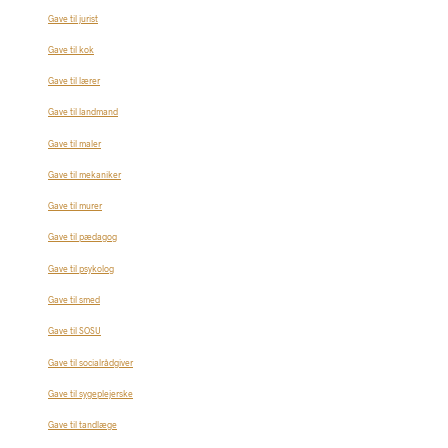
Gave til jurist
Gave til kok
Gave til lærer
Gave til landmand
Gave til maler
Gave til mekaniker
Gave til murer
Gave til pædagog
Gave til psykolog
Gave til smed
Gave til SOSU
Gave til socialrådgiver
Gave til sygeplejerske
Gave til tandlæge