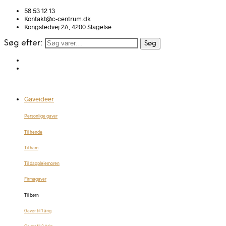
58 53 12 13
Kontakt@c-centrum.dk
Kongstedvej 2A, 4200 Slagelse
Søg efter:
Søg
Gaveideer
Personlige gaver
Til hende
Til ham
Til dagplejemoren
Firmagaver
Til børn
Gaver til 1 årig