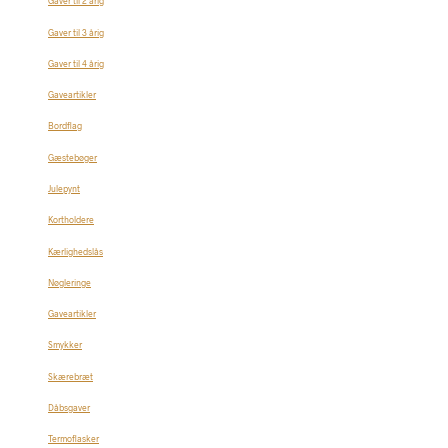
Gaver til 2 årig
Gaver til 3 årig
Gaver til 4 årig
Gaveartikler
Bordflag
Gæstebøger
Julepynt
Kortholdere
Kærlighedslås
Nøgleringe
Gaveartikler
Smykker
Skærebræt
Dåbsgaver
Termoflasker