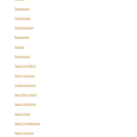
Sparebøsser
Fødselstavler
Fødselsdagstog
Børnebestik
Dåbsrør
Smykkeskrin
Træsut fra ENSUT
Tøjdyr og bamser
Legetøj med navn
Gave efter erhverv
Gave til elektriker
Gave til frisør
Gave til fysioterapeut
Gave til ingeniør