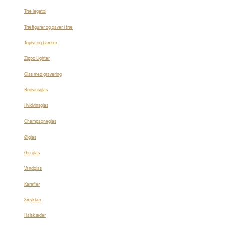
Træ legetøj
Træfigurer og gaver i træ
Tøjdyr og bamser
Zippo Lighter
Glas med gravering
Rødvinsglas
Hvidvinsglas
Champagneglas
Ølglas
Gin glas
Vandglas
Karafler
Smykker
Halskæder