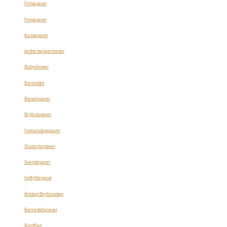
Firmagaver
Firmagaver
Kundegaver
Andre begivenheder
Babyshower
Barnedåb
Barselsgaver
Bryllupsgaver
Fødselsdagsgaver
Studentergaver
Svendegaver
Indflyttergave
Årsdag/Bryllupsdag
Barnedåbsgaver
Bordflag