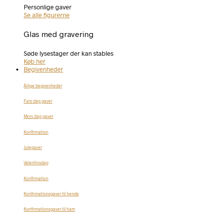
Personlige gaver
Se alle figurerne
Glas med gravering
Søde lysestager der kan stables
Køb her
Begivenheder
Årlige begivenheder
Fars dag gaver
Mors dag gaver
Konfirmation
Julegaver
Valentinsdag
Konfirmation
Konfirmationsgaver til hende
Konfirmationsgaver til ham