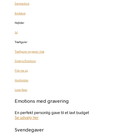
Dagmarkors
Armbånd
Højtider
Jul
Træfigurer
Træfigurer og gaver i træ
Smileys/Emotions
Pick me up
Hoptimister
Lucie Kaas
Emotions med gravering
En perfekt personlig gave til et lavt budget
Se udvalg her
Svendegaver