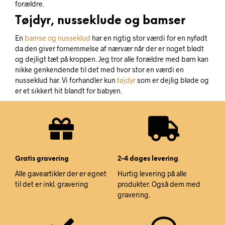
forældre.
Tøjdyr, nusseklude og bamser
En
bamse og nusseklud
har en rigtig stor værdi for en nyfødt
da den giver fornemmelse af nærvær når der er noget blødt
og dejligt tæt på kroppen. Jeg tror alle forældre med barn kan
nikke genkendende til det med hvor stor en værdi en
nusseklud har. Vi forhandler kun
tøjdyr
som er dejlig bløde og
er et sikkert hit blandt for babyen.
Gratis gravering
2-4 dages levering
Alle gaveartikler der er egnet
Hurtig levering på alle
til det er inkl. gravering
produkter. Også dem med
gravering.