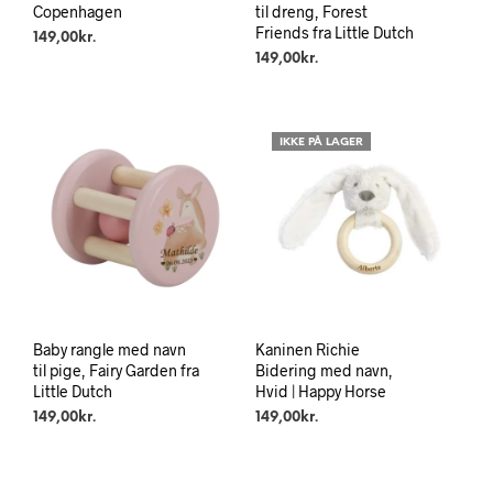
Copenhagen
til dreng, Forest
Friends fra Little Dutch
149,00
kr.
149,00
kr.
IKKE PÅ LAGER
Baby rangle med navn
Kaninen Richie
til pige, Fairy Garden fra
Bidering med navn,
Little Dutch
Hvid | Happy Horse
149,00
kr.
149,00
kr.