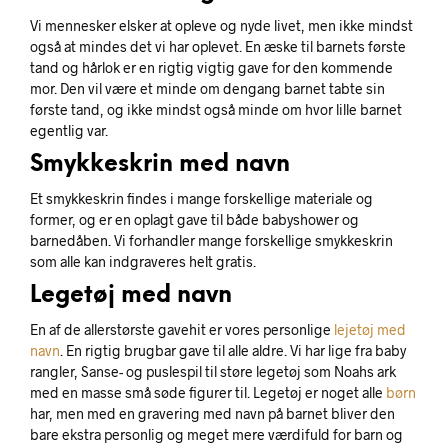
Vi mennesker elsker at opleve og nyde livet, men ikke mindst
også at mindes det vi har oplevet. En æske til barnets første
tand og hårlok er en rigtig vigtig gave for den kommende
mor. Den vil være et minde om dengang barnet tabte sin
første tand, og ikke mindst også minde om hvor lille barnet
egentlig var.
Smykkeskrin med navn
Et smykkeskrin findes i mange forskellige materiale og
former, og er en oplagt gave til både babyshower og
barnedåben. Vi forhandler mange forskellige smykkeskrin
som alle kan indgraveres helt gratis.
Legetøj med navn
En af de allerstørste gavehit er vores personlige
lejetøj med
navn
. En rigtig brugbar gave til alle aldre. Vi har lige fra baby
rangler, Sanse- og puslespil til støre legetøj som Noahs ark
med en masse små søde figurer til. Legetøj er noget alle
børn
har, men med en gravering med navn på barnet bliver den
bare ekstra personlig og meget mere værdifuld for barn og