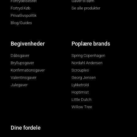
Fortrydelsesret
Gaver til børn
Fortryd Køb
Se alle produkter
Privatlivspolitik
Blog/Guides
Begivenheder
Poplære brands
Dåbsgaver
Spring Copenhagen
Bryllupsgaver
Nordahl Andersen
Konfirmationsgaver
Scrouples
Valentinsgaver
Georg Jensen
Julegaver
Lykketrold
Hoptimist
Little Dutch
Willow Tree
Dine fordele