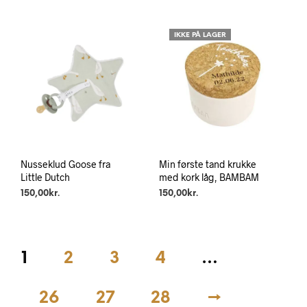
IKKE PÅ LAGER
Nusseklud Goose fra
Min første tand krukke
Little Dutch
med kork låg, BAMBAM
150,00
kr.
150,00
kr.
1
2
3
4
…
26
27
28
→