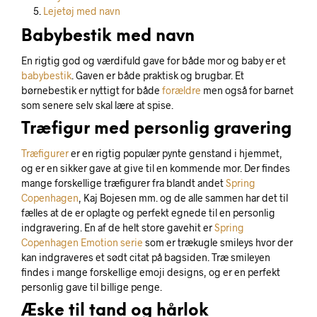
Lejetøj med navn
Babybestik med navn
En rigtig god og værdifuld gave for både mor og baby er et
babybestik
. Gaven er både praktisk og brugbar. Et
børnebestik er nyttigt for både
forældre
men også for barnet
som senere selv skal lære at spise.
Træfigur med personlig gravering
Træfigurer
er en rigtig populær pynte genstand i hjemmet,
og er en sikker gave at give til en kommende mor. Der findes
mange forskellige træfigurer fra blandt andet
Spring
Copenhagen
, Kaj Bojesen mm. og de alle sammen har det til
fælles at de er oplagte og perfekt egnede til en personlig
indgravering. En af de helt store gavehit er
Spring
Copenhagen Emotion serie
som er trækugle smileys hvor der
kan indgraveres et sødt citat på bagsiden. Træ smileyen
findes i mange forskellige emoji designs, og er en perfekt
personlig gave til billige penge.
Æske til tand og hårlok