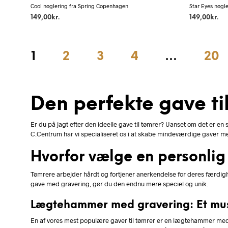
Cool nøglering fra Spring Copenhagen
Star Eyes nøgl
149,00
kr.
149,00
kr.
1
2
3
4
…
20
Den perfekte gave ti
Er du på jagt efter den ideelle gave til tømrer? Uanset om det er en s
C.Centrum har vi specialiseret os i at skabe mindeværdige gaver me
Hvorfor vælge en personlig
Tømrere arbejder hårdt og fortjener anerkendelse for deres færdigh
gave med gravering, gør du den endnu mere speciel og unik.
Lægtehammer med gravering: Et mus
En af vores mest populære gaver til tømrer er en lægtehammer med gr