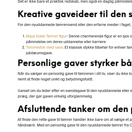
Det er ikke bare et praktisk redskab, men også en daglig påminde
Kreative gaveideer til den
For den nyuddannede tømrersvend eller den erfarne mester i faget, ha
Maya Soele Tømrer figur
: Denne charmerende figur er en sjov 
påmindelse om deres uddannelse eller karriere.
Tommestok med navn
: Et klassisk stykke tilbehør for enhver
jubilæumsgave.
Personlige gaver styrker b
Når du vælger en personlig gave til tømreren i dit liv, viser du ik
nemt at finde noget unikt og betydningsfuldt.
Uanset om du leder efter en svendegave til den nyuddannede eller en
præg, der gør gaven virkelig uforglemmelig.
Afsluttende tanker om den p
At finde den rette gave til tømrer handler ikke bare om at vælge et p
håndværk. Med en personlig gave til den nyuddannede tømrer fra C.