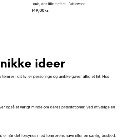
Louis, den lille elefant | Fablewood
149,00
kr.
unikke ideer
ømrer i dit liv, er personlige og unikke gaver altid et hit. Hos
ver også et varigt minde om deres præstationer. Ved at vælge en
odie, når det forsynes med tømrerens navn eller en særlig besked.