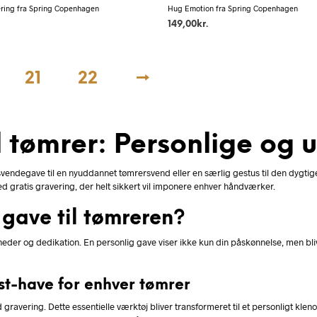
ering fra Spring Copenhagen
Hug Emotion fra Spring Copenhagen
149,00
kr.
21
22
→
l tømrer: Personlige og 
vendegave til en nyuddannet tømrersvend eller en særlig gestus til den dygtige t
d gratis gravering, der helt sikkert vil imponere enhver håndværker.
 gave til tømreren?
eder og dedikation. En personlig gave viser ikke kun din påskønnelse, men bli
t-have for enhver tømrer
avering. Dette essentielle værktøj bliver transformeret til et personligt klen