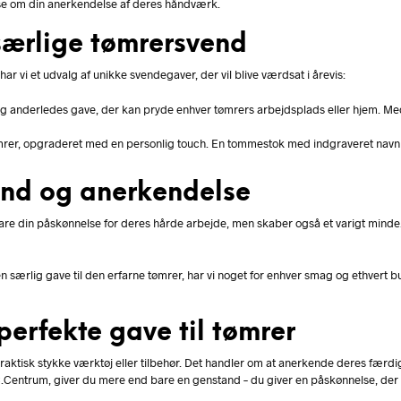
lse om din anerkendelse af deres håndværk.
 særlige tømrersvend
r vi et udvalg af unikke svendegaver, der vil blive værdsat i årevis:
og anderledes gave, der kan pryde enhver tømrers arbejdsplads eller hjem. Med
 tømrer, opgraderet med en personlig touch. En tommestok med indgraveret navn
ånd og anerkendelse
ke bare din påskønnelse for deres hårde arbejde, men skaber også et varigt min
 særlig gave til den erfarne tømrer, har vi noget for enhver smag og ethvert bu
erfekte gave til tømrer
raktisk stykke værktøj eller tilbehør. Det handler om at anerkende deres færdig
Centrum, giver du mere end bare en genstand – du giver en påskønnelse, der v