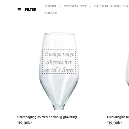
FORSIDE
/
BEGIVENHEDER
/
GAVER TIL FÆRDIGUDD
FILTER
TØMRER
Champagneglas med personlig gravering
Hvidvinsglas m
119,00
kr.
119,00
kr.