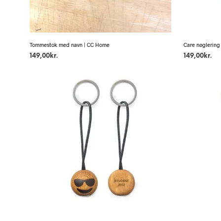
Tommestok med navn | CC Home
Care nøglering
149,00
kr.
149,00
kr.