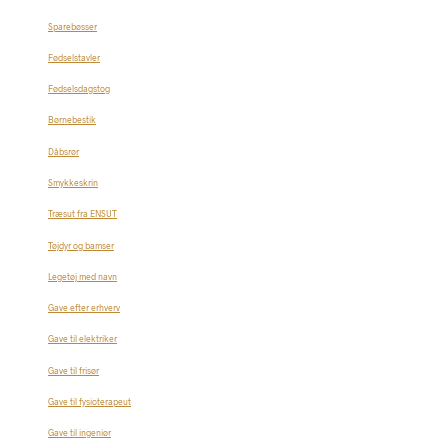
Sparebøsser
Fødselstavler
Fødselsdagstog
Børnebestik
Dåbsrør
Smykkeskrin
Træsut fra ENSUT
Tøjdyr og bamser
Legetøj med navn
Gave efter erhverv
Gave til elektriker
Gave til frisør
Gave til fysioterapeut
Gave til ingeniør