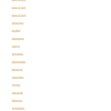
Gaver til 3 årig
Gaver til 4 årig
Gaveartikler
Bordflag
Gæstebøger
Julepynt
Kortholdere
Kærlighedslås
Nøgleringe
Gaveartikler
Smykker
Skærebræt
Dåbsgaver
Termoflasker