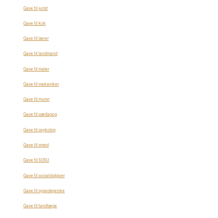
Gave til jurist
Gave til kok
Gave til lærer
Gave til landmand
Gave til maler
Gave til mekaniker
Gave til murer
Gave til pædagog
Gave til psykolog
Gave til smed
Gave til SOSU
Gave til socialrådgiver
Gave til sygeplejerske
Gave til tandlæge