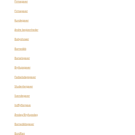
Firmagaver
Firmagaver
Kundegaver
Andre begivenheder
Babyshower
Barnedåb
Barselsgaver
Bryllupsgaver
Fødselsdagsgaver
Studentergaver
Svendegaver
Indflyttergave
Årsdag/Bryllupsdag
Barnedåbsgaver
Bordflag