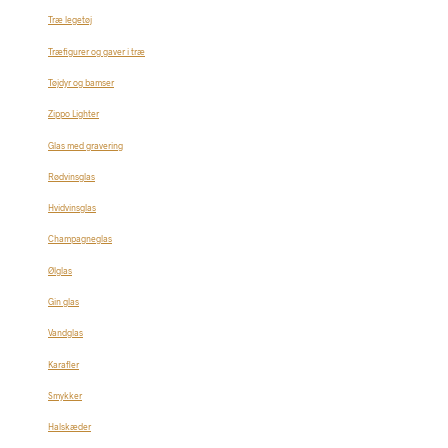
Træ legetøj
Træfigurer og gaver i træ
Tøjdyr og bamser
Zippo Lighter
Glas med gravering
Rødvinsglas
Hvidvinsglas
Champagneglas
Ølglas
Gin glas
Vandglas
Karafler
Smykker
Halskæder