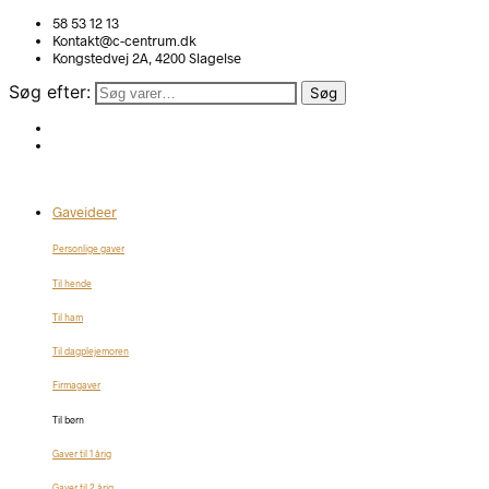
58 53 12 13
Kontakt@c-centrum.dk
Kongstedvej 2A, 4200 Slagelse
Søg efter:
Søg
Gaveideer
Personlige gaver
Til hende
Til ham
Til dagplejemoren
Firmagaver
Til børn
Gaver til 1 årig
Gaver til 2 årig