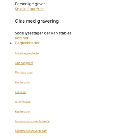
Personlige gaver
Se alle figurerne
Glas med gravering
Søde lysestager der kan stables
Køb her
Begivenheder
Årlige begivenheder
Fars dag gaver
Mors dag gaver
Konfirmation
Julegaver
Valentinsdag
Konfirmation
Konfirmationsgaver til hende
Konfirmationsgaver til ham