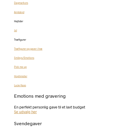
Dagmarkors
Armbånd
Højtider
Jul
Træfigurer
Træfigurer og gaver i træ
Smileys/Emotions
Pick me up
Hoptimister
Lucie Kaas
Emotions med gravering
En perfekt personlig gave til et lavt budget
Se udvalg her
Svendegaver