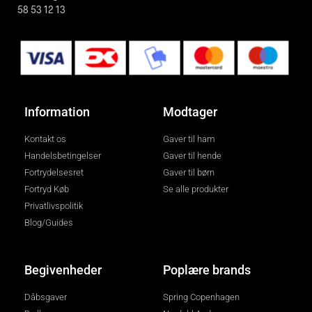
58 53 12 13
Information
Modtager
Kontakt os
Gaver til ham
Handelsbetingelser
Gaver til hende
Fortrydelsesret
Gaver til børn
Fortryd Køb
Se alle produkter
Privatlivspolitik
Blog/Guides
Begivenheder
Poplære brands
Dåbsgaver
Spring Copenhagen