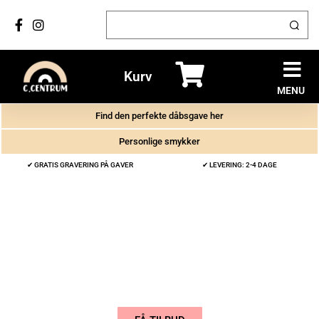
Kurv
MENU
Find den perfekte dåbsgave her
Personlige smykker
✔ GRATIS GRAVERING PÅ GAVER
✔ LEVERING: 2-4 DAGE
FÅ ET UFORPLIGTIGENDE TILBUD
Skriv til os med netop din forespørgsel og vi giver
en uforpligtiende pris på dine special medaljer