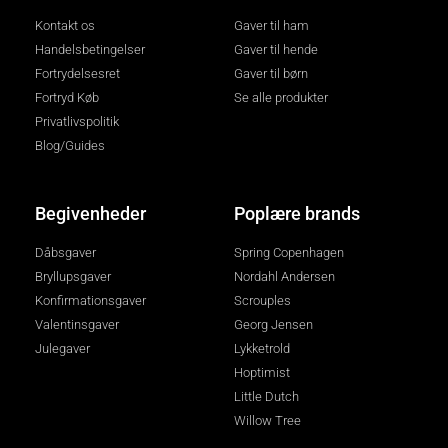
Kontakt os
Gaver til ham
Handelsbetingelser
Gaver til hende
Fortrydelsesret
Gaver til børn
Fortryd Køb
Se alle produkter
Privatlivspolitik
Blog/Guides
Begivenheder
Poplære brands
Dåbsgaver
Spring Copenhagen
Bryllupsgaver
Nordahl Andersen
Konfirmationsgaver
Scrouples
Valentinsgaver
Georg Jensen
Julegaver
Lykketrold
Hoptimist
Little Dutch
Willow Tree