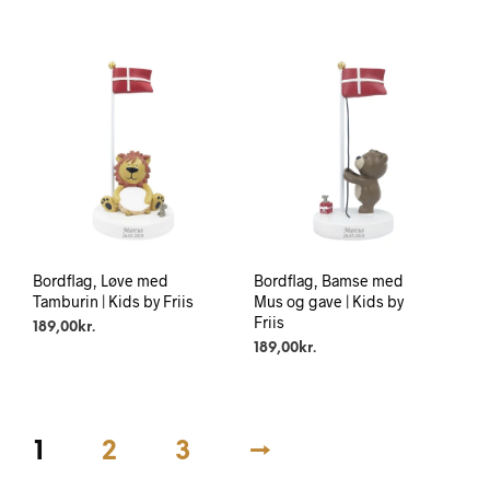
Bordflag, Løve med
Bordflag, Bamse med
Tamburin | Kids by Friis
Mus og gave | Kids by
Friis
189,00
kr.
189,00
kr.
1
2
3
→