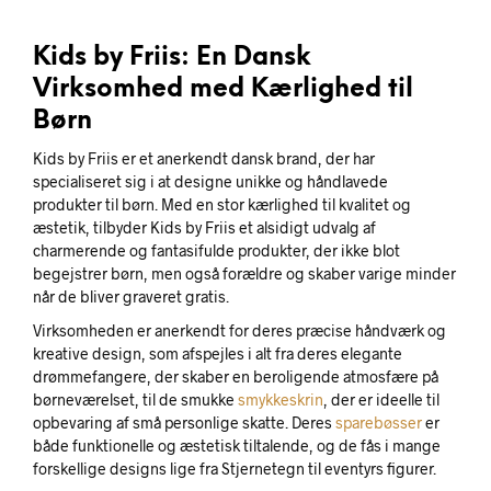
Kids by Friis: En Dansk
Virksomhed med Kærlighed til
Børn
Kids by Friis er et anerkendt dansk brand, der har
specialiseret sig i at designe unikke og håndlavede
produkter til børn. Med en stor kærlighed til kvalitet og
æstetik, tilbyder Kids by Friis et alsidigt udvalg af
charmerende og fantasifulde produkter, der ikke blot
begejstrer børn, men også forældre og skaber varige minder
når de bliver graveret gratis.
Virksomheden er anerkendt for deres præcise håndværk og
kreative design, som afspejles i alt fra deres elegante
drømmefangere, der skaber en beroligende atmosfære på
børneværelset, til de smukke
smykkeskrin
, der er ideelle til
opbevaring af små personlige skatte. Deres
sparebøsser
er
både funktionelle og æstetisk tiltalende, og de fås i mange
forskellige designs lige fra Stjernetegn til eventyrs figurer.