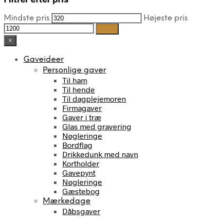
Mindste pris
Højeste pris
Filter
×
Gaveideer
Personlige gaver
Til ham
Til hende
Til dagplejemoren
Firmagaver
Gaver i træ
Glas med gravering
Nøgleringe
Bordflag
Drikkedunk med navn
Kortholder
Gavepynt
Nøgleringe
Gæstebog
Mærkedage
Dåbsgaver