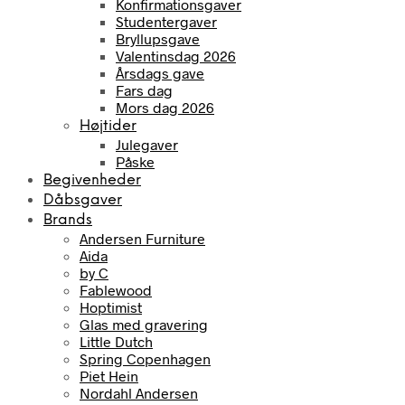
Konfirmationsgaver
Studentergaver
Bryllupsgave
Valentinsdag 2026
Årsdags gave
Fars dag
Mors dag 2026
Højtider
Julegaver
Påske
Begivenheder
Dåbsgaver
Brands
Andersen Furniture
Aida
by C
Fablewood
Hoptimist
Glas med gravering
Little Dutch
Spring Copenhagen
Piet Hein
Nordahl Andersen