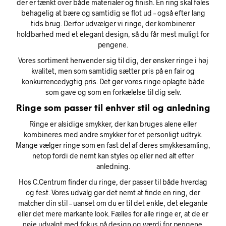
der er tænkt over både materialer og finish. En ring skal føles
behagelig at bære og samtidig se flot ud – også efter lang
tids brug. Derfor udvælger vi ringe, der kombinerer
holdbarhed med et elegant design, så du får mest muligt for
pengene.
Vores sortiment henvender sig til dig, der ønsker ringe i høj
kvalitet, men som samtidig sætter pris på en fair og
konkurrencedygtig pris. Det gør vores ringe oplagte både
som gave og som en forkælelse til dig selv.
Ringe som passer til enhver stil og anledning
Ringe er alsidige smykker, der kan bruges alene eller
kombineres med andre smykker for et personligt udtryk.
Mange vælger ringe som en fast del af deres smykkesamling,
netop fordi de nemt kan styles op eller ned alt efter
anledning.
Hos C.Centrum finder du ringe, der passer til både hverdag
og fest. Vores udvalg gør det nemt at finde en ring, der
matcher din stil – uanset om du er til det enkle, det elegante
eller det mere markante look. Fælles for alle ringe er, at de er
nøje udvalgt med fokus på design og værdi for pengene.