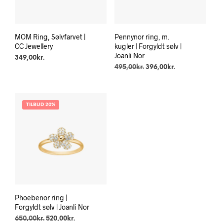
MOM Ring, Sølvfarvet |
Pennynor ring, m.
CC Jewellery
kugler | Forgyldt sølv |
Joanli Nor
349,00
kr.
495,00
kr.
396,00
kr.
TILBUD 20%
Phoebenor ring |
Forgyldt sølv | Joanli Nor
650,00
kr.
520,00
kr.