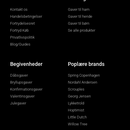
Kontakt os
Gaver til ham
Handelsbetingelser
Gaver til hende
Fortrydelsesret
Gaver til børn
Fortryd Køb
Se alle produkter
Privatlivspolitik
Blog/Guides
Begivenheder
Poplære brands
Dåbsgaver
Spring Copenhagen
Bryllupsgaver
Nordahl Andersen
Konfirmationsgaver
Scrouples
Valentinsgaver
Georg Jensen
Julegaver
Lykketrold
Hoptimist
Little Dutch
Willow Tree