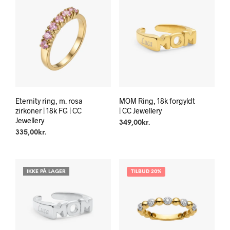
Eternity ring, m. rosa
MOM Ring, 18k forgyldt
zirkoner | 18k FG | CC
| CC Jewellery
Jewellery
349,00
kr.
335,00
kr.
IKKE PÅ LAGER
TILBUD 20%