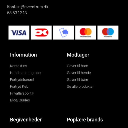
Kontakt@c-centrum.dk
58 53 12 13
Information
Modtager
Kontakt os
Gaver til ham
Handelsbetingelser
Gaver til hende
Fortrydelsesret
Gaver til børn
Fortryd Køb
Se alle produkter
Privatlivspolitik
Blog/Guides
Begivenheder
Poplære brands