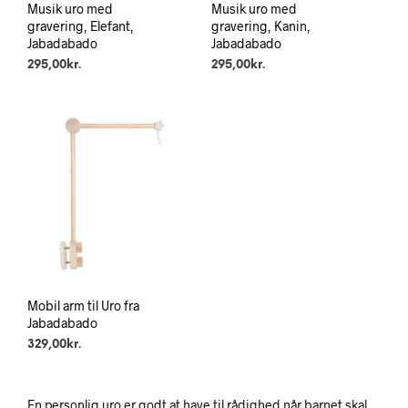
Musik uro med
Musik uro med
gravering, Elefant,
gravering, Kanin,
Jabadabado
Jabadabado
295,00
kr.
295,00
kr.
Mobil arm til Uro fra
Jabadabado
329,00
kr.
En personlig uro er godt at have til rådighed når barnet skal