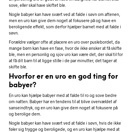
sove, eller skal have skiftet ble.
Nogle babyer kan have svært ved at falde i søvn om aftenen,
men en uro kan give dem noget at fokusere på og have en
beroligende effekt, som derfor hjælper barnet med at falde i
søvn.
Forældre vælger ofte at placere en uro over puslebordet, da
mange børn kan have en fase, hvor de ikke ønsker at få skifte
ble, men en personlig og sjov uro kan være det, der skal til for
at få dit barn til at ligge stille i de par minutter, det tager at
skifte ble.
Hvorfor er en uro en god ting for
babyer?
En uro kan hjælpe babyer med at falde til ro og sove bedre
om natten. Babyer har en tendens til at blive overvældet af
sanseindtryk, og en uro kan give dem noget at fokusere på
og berolige dem.
Nogle babyer kan have svært ved at falde i søvn, hvis de ikke
føler sig trygge og beroligede, og en uro kan hjælpe med at