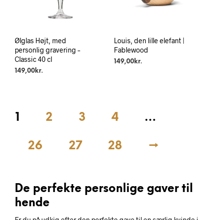
Ølglas Højt, med
Louis, den lille elefant |
personlig gravering –
Fablewood
Classic 40 cl
149,00
kr.
149,00
kr.
1
2
3
4
…
26
27
28
→
De perfekte personlige gaver til
hende
Er du på udkig efter den perfekte gave til en særlig kvinde i