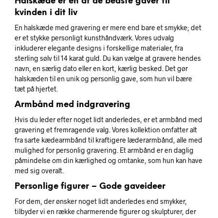
Halskæde er en af de bedste gaver til
kvinden i dit liv
En halskæde med gravering er mere end bare et smykke; det
er et stykke personligt kunsthåndværk. Vores udvalg
inkluderer elegante designs i forskellige materialer, fra
sterling sølv til 14 karat guld. Du kan vælge at gravere hendes
navn, en særlig dato eller en kort, kærlig besked. Det gør
halskæden til en unik og personlig gave, som hun vil bære
tæt på hjertet.
Armbånd med indgravering
Hvis du leder efter noget lidt anderledes, er et armbånd med
gravering et fremragende valg. Vores kollektion omfatter alt
fra sarte kædearmbånd til kraftigere læderarmbånd, alle med
mulighed for personlig gravering. Et armbånd er en daglig
påmindelse om din kærlighed og omtanke, som hun kan have
med sig overalt.
Personlige figurer – Gode gaveideer
For dem, der ønsker noget lidt anderledes end smykker,
tilbyder vi en række charmerende figurer og skulpturer, der