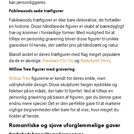
kan personliggøres.
Fablewoods søde træfigurer
Fablewoods træfigurer er ikke bare dekorative; de fortæller
en historie. Disse håndlavede figurer er skabt af bæredygtigt
træ og kommer i forskellige former. Med mulighed for at
tilføje en personlig gravering bliver disse figurer til unikke
gaveideer til hende, der sætter pris på håndværk og natur.
Blandt andet er deres træfigurer med flag meget populære
da de er alsidige.
Pandaen Chi Chi
og
Næbdyret Perry
.
Willow Tree figurer med gravering
Willow Tree
figurerne er kendt for deres enkle, men
udtryksfulde design. Disse skulpturer fanger øjeblikke og
følelser på en måde, der taler til hjertet. Ved at tilføje en
personlig gravering på basen af figuren, gør du denne gave
endnu mere speciel. Det er den perfekte gave til at markere
vigtige begivenheder eller bare for at vise, hvor meget du
holder af hende.
Romantiske og sjove uforglemmelige gaver