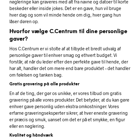
nøgleringe kan graveres med alt fra navne og datoer til korte
beskeder eller inside jokes. Det er en gave, hun vil bruge
hver dag og som vil minde hende om dig, hver gang hun
låser døren op.
Hvorfor vælge C.Centrum til dine personlige
gaver?
Hos C.Centrum er vi stolte af at tilbyde et bredt udvalg af
personlige gaver til enhver smag og ethvert budget. Vi
forstår, at når du leder efter den perfekte gave til hende, der
har alt, handler det om mere end bare produktet – det handler
om følelsen og tanken bag.
Gratis gravering på alle produkter
En af de ting, der gør os unikke, er vores tilbud om gratis
gravering på alle vores produkter. Det betyder, at du kan gøre
enhver gave personlig uden ekstra omkostninger. Vores
erfarne graveringseksperter sikrer, at hver eneste gravering
er præcis og smuk, uanset om det er på et smykke, en figur
eller en nøglering.
Kvalitet og håndværk