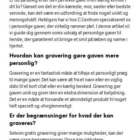
dit liv? Uanset om det er din kæreste, mor, søster eller bedste
veninde, kan det være en udfordring at finde noget unikt og
meningsfuldt. Heldigvis har vi hos C.Centrum specialiseret os
i personlige gaver, der virkelig rammer plet. I denne artikel vil
vi guide dig gennem vores udvalg af personlige gaver til
hende, der garanteret vil bringe et smil på læben og varme i
hjertet.
Hvordan kan gravering gøre gaven mere
personlig?
Gravering er en fantastisk måde at tilføje et personligt præg
til mange gaver. Det kan være alt fra et navn eller en vigtig
dato til et kort citat eller en kærlig besked. Gravering gør
gaven unik og giver den en ekstra dimension af betydning.
Det er en måde at forvandle et almindeligt produkt til noget
helt specielt og uforglemmeligt.
Er der begrænsninger for hvad der kan
graveres?
Selvom gratis gravering giver mange muligheder, kan der
være visse begrænsninger. Disse kan inkludere: