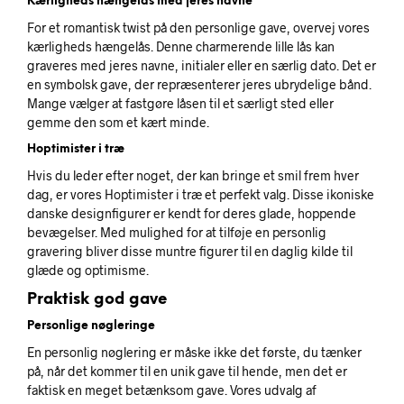
Kærligheds hængelås med jeres navne
For et romantisk twist på den personlige gave, overvej vores
kærligheds hængelås. Denne charmerende lille lås kan
graveres med jeres navne, initialer eller en særlig dato. Det er
en symbolsk gave, der repræsenterer jeres ubrydelige bånd.
Mange vælger at fastgøre låsen til et særligt sted eller
gemme den som et kært minde.
Hoptimister i træ
Hvis du leder efter noget, der kan bringe et smil frem hver
dag, er vores Hoptimister i træ et perfekt valg. Disse ikoniske
danske designfigurer er kendt for deres glade, hoppende
bevægelser. Med mulighed for at tilføje en personlig
gravering bliver disse muntre figurer til en daglig kilde til
glæde og optimisme.
Praktisk god gave
Personlige nøgleringe
En personlig nøglering er måske ikke det første, du tænker
på, når det kommer til en unik gave til hende, men det er
faktisk en meget betænksom gave. Vores udvalg af