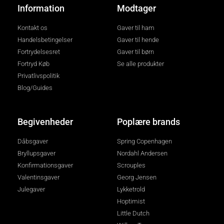
Information
Modtager
Kontakt os
Gaver til ham
Handelsbetingelser
Gaver til hende
Fortrydelsesret
Gaver til børn
Fortryd Køb
Se alle produkter
Privatlivspolitik
Blog/Guides
Begivenheder
Poplære brands
Dåbsgaver
Spring Copenhagen
Bryllupsgaver
Nordahl Andersen
Konfirmationsgaver
Scrouples
Valentinsgaver
Georg Jensen
Julegaver
Lykketrold
Hoptimist
Little Dutch