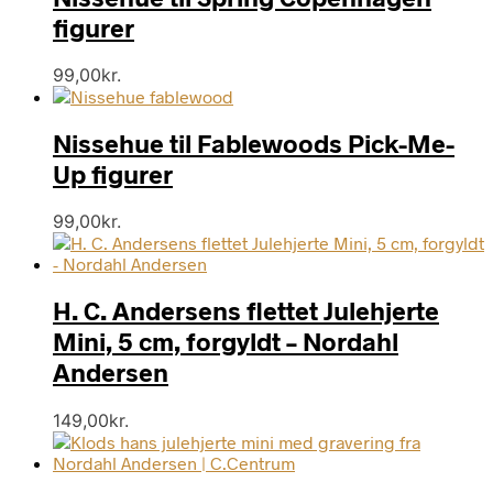
høj
figurer
99,00
kr.
Nissehue til Fablewoods Pick-Me-
Up figurer
99,00
kr.
H. C. Andersens flettet Julehjerte
Mini, 5 cm, forgyldt – Nordahl
Andersen
149,00
kr.