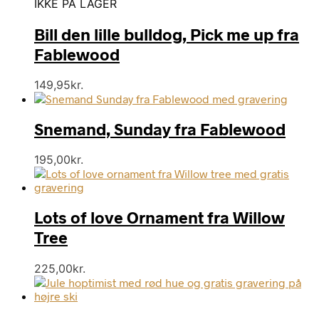
IKKE PÅ LAGER
Bill den lille bulldog, Pick me up fra
Fablewood
149,95
kr.
Snemand, Sunday fra Fablewood
195,00
kr.
Lots of love Ornament fra Willow
Tree
225,00
kr.