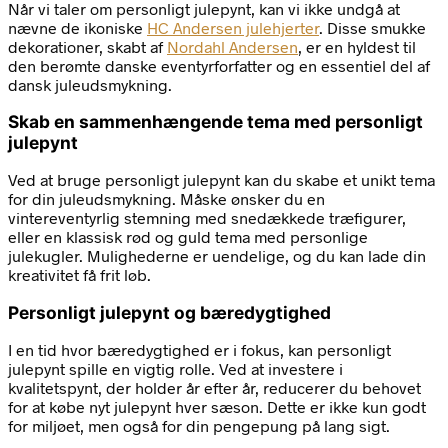
Når vi taler om personligt julepynt, kan vi ikke undgå at
nævne de ikoniske
HC Andersen julehjerter
. Disse smukke
dekorationer, skabt af
Nordahl Andersen
, er en hyldest til
den berømte danske eventyrforfatter og en essentiel del af
dansk juleudsmykning.
Skab en sammenhængende tema med personligt
julepynt
Ved at bruge personligt julepynt kan du skabe et unikt tema
for din juleudsmykning. Måske ønsker du en
vintereventyrlig stemning med snedækkede træfigurer,
eller en klassisk rød og guld tema med personlige
julekugler. Mulighederne er uendelige, og du kan lade din
kreativitet få frit løb.
Personligt julepynt og bæredygtighed
I en tid hvor bæredygtighed er i fokus, kan personligt
julepynt spille en vigtig rolle. Ved at investere i
kvalitetspynt, der holder år efter år, reducerer du behovet
for at købe nyt julepynt hver sæson. Dette er ikke kun godt
for miljøet, men også for din pengepung på lang sigt.