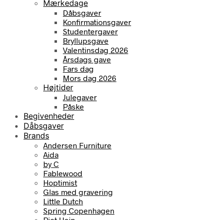
Mærkedage
Dåbsgaver
Konfirmationsgaver
Studentergaver
Bryllupsgave
Valentinsdag 2026
Årsdags gave
Fars dag
Mors dag 2026
Højtider
Julegaver
Påske
Begivenheder
Dåbsgaver
Brands
Andersen Furniture
Aida
by C
Fablewood
Hoptimist
Glas med gravering
Little Dutch
Spring Copenhagen
Piet Hein