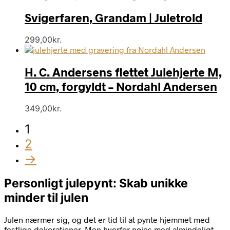
Svigerfaren, Grandam | Juletrold
299,00
kr.
H. C. Andersens flettet Julehjerte M,
10 cm, forgyldt – Nordahl Andersen
349,00
kr.
1
2
→
Personligt julepynt: Skab unikke
minder til julen
Julen nærmer sig, og det er tid til at pynte hjemmet med
festlige dekorationer. Men hvorfor nøjes med almindeligt