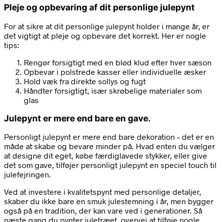
Pleje og opbevaring af dit personlige julepynt
For at sikre at dit personlige julepynt holder i mange år, er
det vigtigt at pleje og opbevare det korrekt. Her er nogle
tips:
Rengør forsigtigt med en blød klud efter hver sæson
Opbevar i polstrede kasser eller individuelle æsker
Hold væk fra direkte sollys og fugt
Håndter forsigtigt, især skrøbelige materialer som
glas
Julepynt er mere end bare en gave.
Personligt julepynt er mere end bare dekoration – det er en
måde at skabe og bevare minder på. Hvad enten du vælger
at designe dit eget, købe færdiglavede stykker, eller give
det som gave, tilføjer personligt julepynt en speciel touch til
julefejringen.
Ved at investere i kvalitetspynt med personlige detaljer,
skaber du ikke bare en smuk julestemning i år, men bygger
også på en tradition, der kan vare ved i generationer. Så
næste gang du pynter juletræet, overvej at tilføje nogle