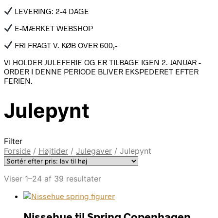
LEVERING: 2-4 DAGE
E-MÆRKET WEBSHOP
FRI FRAGT V. KØB OVER 600,-
VI HOLDER JULEFERIE OG ER TILBAGE IGEN 2. JANUAR -
ORDER I DENNE PERIODE BLIVER EKSPEDERET EFTER
FERIEN.
Julepynt
Filter
Forside
/
Højtider
/
Julegaver
/
Julepynt
Sorteret
Viser 1–24 af 39 resultater
efter
pris:
lav
Nissehue til Spring Copenhagen
til