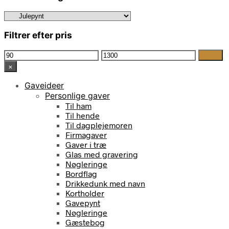
Filtrer efter pris
Mindste
Højeste
Filter
pris
pris
×
Gaveideer
Personlige gaver
Til ham
Til hende
Til dagplejemoren
Firmagaver
Gaver i træ
Glas med gravering
Nøgleringe
Bordflag
Drikkedunk med navn
Kortholder
Gavepynt
Nøgleringe
Gæstebog