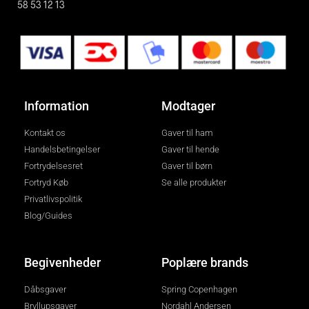
58 53 12 13
Information
Modtager
Kontakt os
Gaver til ham
Handelsbetingelser
Gaver til hende
Fortrydelsesret
Gaver til børn
Fortryd Køb
Se alle produkter
Privatlivspolitik
Blog/Guides
Begivenheder
Poplære brands
Dåbsgaver
Spring Copenhagen
Bryllupsgaver
Nordahl Andersen