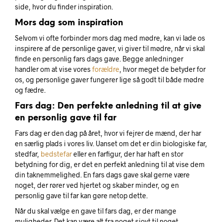
side, hvor du finder inspiration.
Mors dag som inspiration
Selvom vi ofte forbinder mors dag med mødre, kan vi lade os
inspirere af de personlige gaver, vi giver til mødre, når vi skal
finde en personlig fars dags gave. Begge anledninger
handler om at vise vores
forældre
, hvor meget de betyder for
os, og personlige gaver fungerer lige så godt til både mødre
og fædre.
Fars dag: Den perfekte anledning til at give
en personlig gave til far
Fars dag er den dag på året, hvor vi fejrer de mænd, der har
en særlig plads i vores liv. Uanset om det er din biologiske far,
stedfar,
bedstefar
eller en farfigur, der har haft en stor
betydning for dig, er det en perfekt anledning til at vise dem
din taknemmelighed. En fars dags gave skal gerne være
noget, der rører ved hjertet og skaber minder, og en
personlig gave til far kan gøre netop dette.
Når du skal vælge en gave til fars dag, er der mange
muligheder. Det kan være alt fra noget sjovt til noget