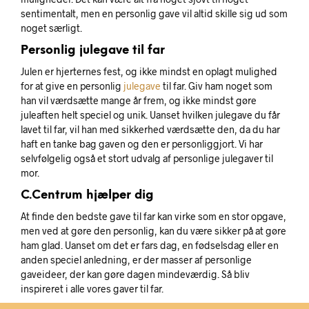
sentimentalt, men en personlig gave vil altid skille sig ud som
noget særligt.
Personlig julegave til far
Julen er hjerternes fest, og ikke mindst en oplagt mulighed
for at give en personlig
julegave
til far. Giv ham noget som
han vil værdsætte mange år frem, og ikke mindst gøre
juleaften helt speciel og unik. Uanset hvilken julegave du får
lavet til far, vil han med sikkerhed værdsætte den, da du har
haft en tanke bag gaven og den er personliggjort. Vi har
selvfølgelig også et stort udvalg af personlige julegaver til
mor.
C.Centrum hjælper dig
At finde den bedste gave til far kan virke som en stor opgave,
men ved at gøre den personlig, kan du være sikker på at gøre
ham glad. Uanset om det er fars dag, en fødselsdag eller en
anden speciel anledning, er der masser af personlige
gaveideer, der kan gøre dagen mindeværdig. Så bliv
inspireret i alle vores gaver til far.