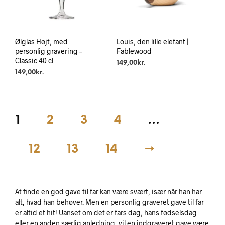
Ølglas Højt, med
Louis, den lille elefant |
personlig gravering –
Fablewood
Classic 40 cl
149,00
kr.
149,00
kr.
1
2
3
4
…
12
13
14
→
At finde en god gave til far kan være svært, især når han har
alt, hvad han behøver. Men en personlig graveret gave til far
er altid et hit! Uanset om det er fars dag, hans fødselsdag
eller en anden særlig anledning, vil en indgraveret gave være