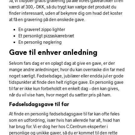
Ja, vi tilbyder gratis gravering på alle vores gaveartikler til en
værdi af 300,- DKK, så du trygt kan vælge det produkt du
finder interessant, uden af bekymre dig om hvad det koster
at få en gravering på den ønskede gave.
En graveret zippo lighter
Et personligt pizzaskærebræt
En personlig nøglering
Gave til enhver anledning
Selvom fars dag er en oplagt dag at give en gave, er der
mange andre anledninger, hvor du kan overraske din far med
noget særligt. Fødselsdage, jubilæer eller endda jul er gode
tidspunkter at finde den helt rigtige gave. En personlig gave
til far er ikke kun forbeholdt en enkelt dag – den kan gives,
når du vil vise ham, hvor meget du sætter pris på ham.
Fødselsdagsgave til far
At finde en personlig fødselsdagsgave til far kan ofte føles
som en udfordring, især hvis han allerede har alt, hvad han
har brug for. Vi er dog her hos C.Centrum eksperter i
personlige og unikke gaver, så du er kommet til den rette