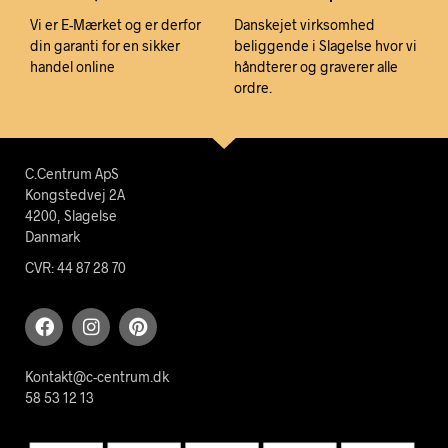
Vi er E-Mærket og er derfor
Danskejet virksomhed
din garanti for en sikker
beliggende i Slagelse hvor vi
handel online
håndterer og graverer alle
ordre.
C.Centrum ApS
Kongstedvej 2A
4200, Slagelse
Danmark
CVR: 44 87 28 70
Kontakt@c-centrum.dk
58 53 12 13