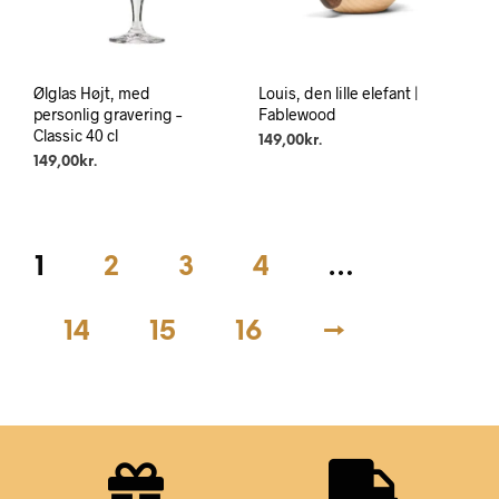
Ølglas Højt, med
Louis, den lille elefant |
personlig gravering –
Fablewood
Classic 40 cl
149,00
kr.
149,00
kr.
1
2
3
4
…
14
15
16
→