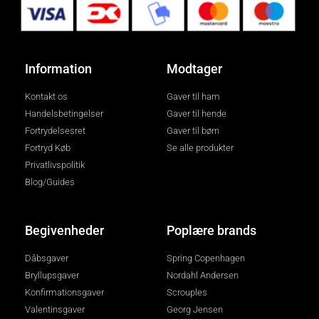
Information
Modtager
Kontakt os
Gaver til ham
Handelsbetingelser
Gaver til hende
Fortrydelsesret
Gaver til børn
Fortryd Køb
Se alle produkter
Privatlivspolitik
Blog/Guides
Begivenheder
Poplære brands
Dåbsgaver
Spring Copenhagen
Bryllupsgaver
Nordahl Andersen
Konfirmationsgaver
Scrouples
Valentinsgaver
Georg Jensen