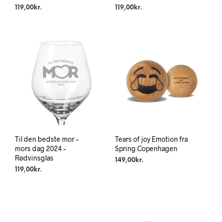
119,00
kr.
119,00
kr.
Til den bedste mor –
Tears of joy Emotion fra
mors dag 2024 –
Spring Copenhagen
Rødvinsglas
149,00
kr.
119,00
kr.