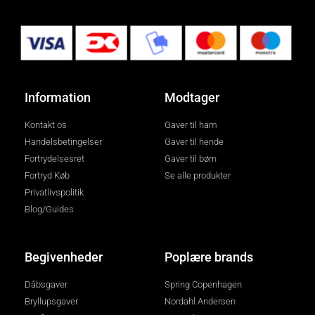
Information
Modtager
Kontakt os
Gaver til ham
Handelsbetingelser
Gaver til hende
Fortrydelsesret
Gaver til børn
Fortryd Køb
Se alle produkter
Privatlivspolitik
Blog/Guides
Begivenheder
Poplære brands
Dåbsgaver
Spring Copenhagen
Bryllupsgaver
Nordahl Andersen