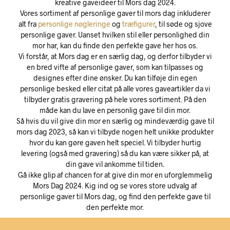
kreative gaveideer til Mors dag 2024.
Vores sortiment af personlige gaver til mors dag inkluderer
alt fra
personlige nøgleringe
og
træfigurer
, til søde og sjove
personlige gaver. Uanset hvilken stil eller personlighed din
mor har, kan du finde den perfekte gave her hos os.
Vi forstår, at Mors dag er en særlig dag, og derfor tilbyder vi
en bred vifte af personlige gaver, som kan tilpasses og
designes efter dine ønsker. Du kan tilføje din egen
personlige besked eller citat på alle vores gaveartikler da vi
tilbyder gratis gravering på hele vores sortiment. På den
måde kan du lave en personlig gave til din mor.
Så hvis du vil give din mor en særlig og mindeværdig gave til
mors dag 2023, så kan vi tilbyde nogen helt unikke produkter
hvor du kan gøre gaven helt speciel. Vi tilbyder hurtig
levering (også med gravering) så du kan være sikker på, at
din gave vil ankomme til tiden.
Gå ikke glip af chancen for at give din mor en uforglemmelig
Mors Dag 2024. Kig ind og se vores store udvalg af
personlige gaver til Mors dag, og find den perfekte gave til
den perfekte mor.