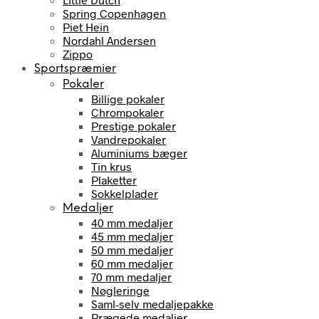
Spring Copenhagen
Piet Hein
Nordahl Andersen
Zippo
Sportspræmier
Pokaler
Billige pokaler
Chrompokaler
Prestige pokaler
Vandrepokaler
Aluminiums bæger
Tin krus
Plaketter
Sokkelplader
Medaljer
40 mm medaljer
45 mm medaljer
50 mm medaljer
60 mm medaljer
70 mm medaljer
Nøgleringe
Saml-selv medaljepakke
Prægede medaljer