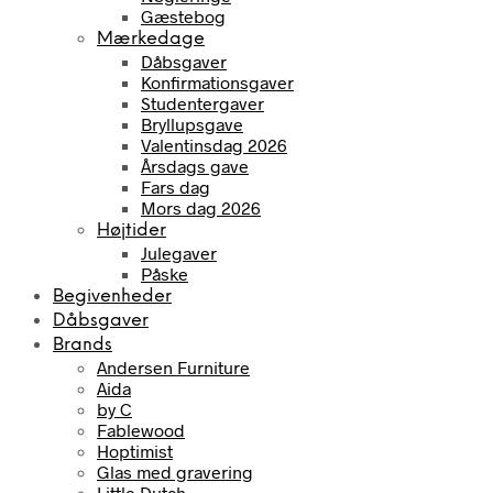
Gæstebog
Mærkedage
Dåbsgaver
Konfirmationsgaver
Studentergaver
Bryllupsgave
Valentinsdag 2026
Årsdags gave
Fars dag
Mors dag 2026
Højtider
Julegaver
Påske
Begivenheder
Dåbsgaver
Brands
Andersen Furniture
Aida
by C
Fablewood
Hoptimist
Glas med gravering
Little Dutch