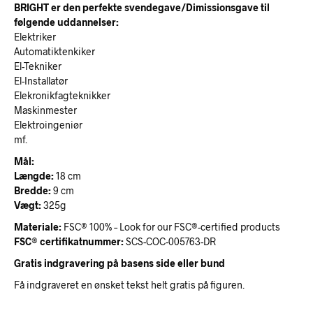
BRIGHT er den perfekte svendegave/Dimissionsgave til
følgende uddannelser:
Elektriker
Automatiktenkiker
El-Tekniker
El-Installatør
Elekronikfagteknikker
Maskinmester
Elektroingeniør
mf.
Mål:
Længde:
18 cm
Bredde:
9 cm
Vægt:
325g
Materiale:
FSC® 100% – Look for our FSC®-certified products
FSC
®
certifikatnummer:
SCS-COC-005763-DR
Gratis indgravering på basens side eller bund
Få indgraveret en ønsket tekst helt gratis på figuren.