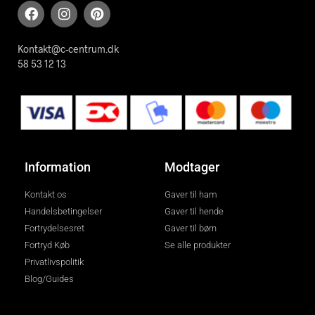
Kontakt@c-centrum.dk
58 53 12 13
Information
Modtager
Kontakt os
Gaver til ham
Handelsbetingelser
Gaver til hende
Fortrydelsesret
Gaver til børn
Fortryd Køb
Se alle produkter
Privatlivspolitik
Blog/Guides