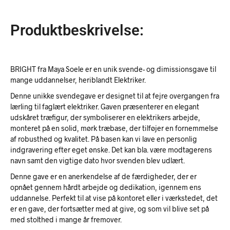
Produktbeskrivelse:
BRIGHT fra Maya Soele er en unik svende- og dimissionsgave til
mange uddannelser, heriblandt Elektriker.
Denne unikke svendegave er designet til at fejre overgangen fra
lærling til faglært elektriker. Gaven præsenterer en elegant
udskåret træfigur, der symboliserer en elektrikers arbejde,
monteret på en solid, mørk træbase, der tilføjer en fornemmelse
af robusthed og kvalitet. På basen kan vi lave en personlig
indgravering efter eget ønske. Det kan bla. være modtagerens
navn samt den vigtige dato hvor svenden blev udlært.
Denne gave er en anerkendelse af de færdigheder, der er
opnået gennem hårdt arbejde og dedikation, igennem ens
uddannelse. Perfekt til at vise på kontoret eller i værkstedet, det
er en gave, der fortsætter med at give, og som vil blive set på
med stolthed i mange år fremover.