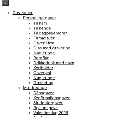
×
Gaveideer
Personlige gaver
Til ham
Til hende
Til dagplejemoren
Firmagaver
Gaver i træ
Glas med gravering
Nøgleringe
Bordflag
Drikkedunk med navn
Kortholder
Gavepynt
Nøgleringe
Gæstebog
Mærkedage
Dåbsgaver
Konfirmationsgaver
Studentergaver
Bryllupsgave
Valentinsdag 2026