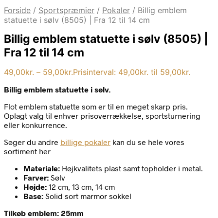
Forside
/
Sportspræmier
/
Pokaler
/
Billig emblem
statuette i sølv (8505) | Fra 12 til 14 cm
Billig emblem statuette i sølv (8505) |
Fra 12 til 14 cm
49,00
kr.
–
59,00
kr.
Prisinterval: 49,00kr. til 59,00kr.
Billig emblem statuette i sølv.
Flot emblem statuette som er til en meget skarp pris.
Oplagt valg til enhver prisoverrækkelse, sportsturnering
eller konkurrence.
Søger du andre
billige pokaler
kan du se hele vores
sortiment her
Materiale:
Højkvalitets plast samt topholder i metal.
Farver:
Sølv
Højde:
12 cm, 13 cm, 14 cm
Base:
Solid sort marmor sokkel
Tilkøb emblem: 25mm