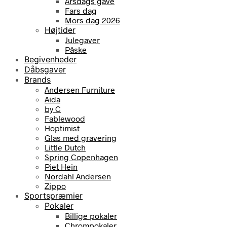
Årsdags gave
Fars dag
Mors dag 2026
Højtider
Julegaver
Påske
Begivenheder
Dåbsgaver
Brands
Andersen Furniture
Aida
by C
Fablewood
Hoptimist
Glas med gravering
Little Dutch
Spring Copenhagen
Piet Hein
Nordahl Andersen
Zippo
Sportspræmier
Pokaler
Billige pokaler
Chrompokaler