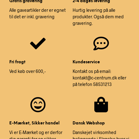
Gratis gravering
2-4 dages levering
Alle gaveartikler der er egnet
Hurtig levering på alle
til det er inkl. gravering
produkter. Også dem med
gravering.
Fri fragt
Kundeservice
Ved køb over 600,-
Kontakt os på email:
kontakt@c-centrum.dk eller
på telefon 58531213
E-Mærket, Sikker handel
Dansk Webshop
Vi er E-Mærket og er derfor
Danskejet virksomhed
din garanti for en sikker
beliggende i Slagelse hvor vi