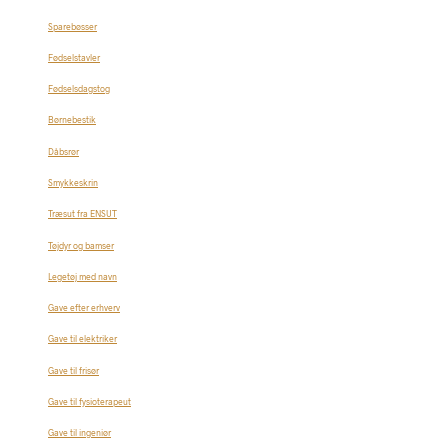
Sparebøsser
Fødselstavler
Fødselsdagstog
Børnebestik
Dåbsrør
Smykkeskrin
Træsut fra ENSUT
Tøjdyr og bamser
Legetøj med navn
Gave efter erhverv
Gave til elektriker
Gave til frisør
Gave til fysioterapeut
Gave til ingeniør