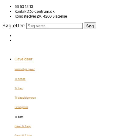
58 53 12 13
Kontakt@c-centrum.dk
Kongstedvej 2A, 4200 Slagelse
Søg efter:
Søg
Gaveideer
Personlige gaver
Til hende
Til ham
Til dagplejemoren
Firmagaver
Til børn
Gaver til 1 årig
Gaver til 2 årig