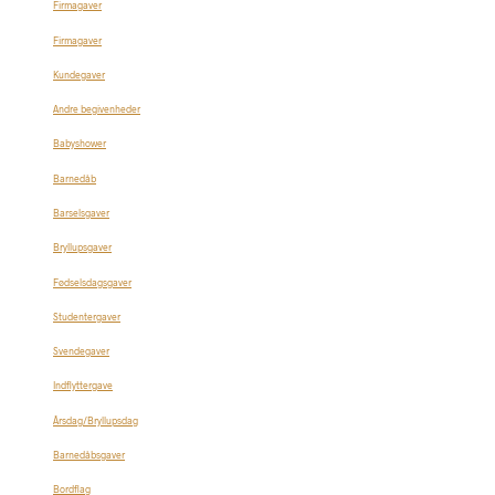
Firmagaver
Firmagaver
Kundegaver
Andre begivenheder
Babyshower
Barnedåb
Barselsgaver
Bryllupsgaver
Fødselsdagsgaver
Studentergaver
Svendegaver
Indflyttergave
Årsdag/Bryllupsdag
Barnedåbsgaver
Bordflag