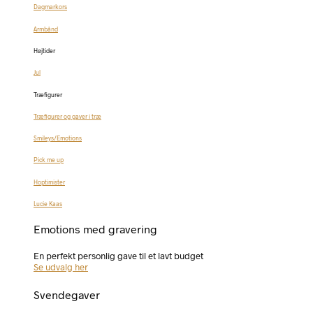
Dagmarkors
Armbånd
Højtider
Jul
Træfigurer
Træfigurer og gaver i træ
Smileys/Emotions
Pick me up
Hoptimister
Lucie Kaas
Emotions med gravering
En perfekt personlig gave til et lavt budget
Se udvalg her
Svendegaver