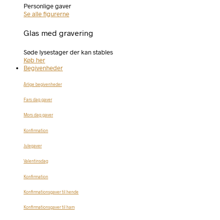
Personlige gaver
Se alle figurerne
Glas med gravering
Søde lysestager der kan stables
Køb her
Begivenheder
Årlige begivenheder
Fars dag gaver
Mors dag gaver
Konfirmation
Julegaver
Valentinsdag
Konfirmation
Konfirmationsgaver til hende
Konfirmationsgaver til ham