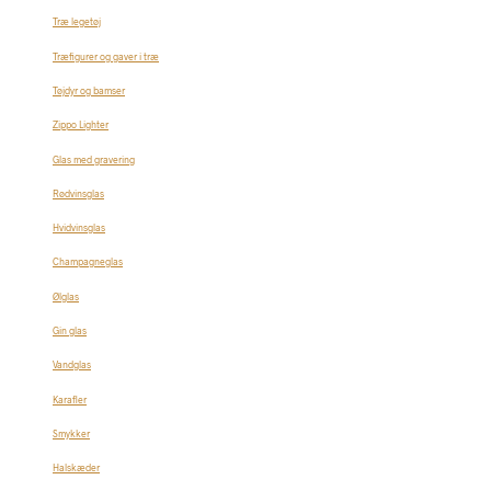
Træ legetøj
Træfigurer og gaver i træ
Tøjdyr og bamser
Zippo Lighter
Glas med gravering
Rødvinsglas
Hvidvinsglas
Champagneglas
Ølglas
Gin glas
Vandglas
Karafler
Smykker
Halskæder