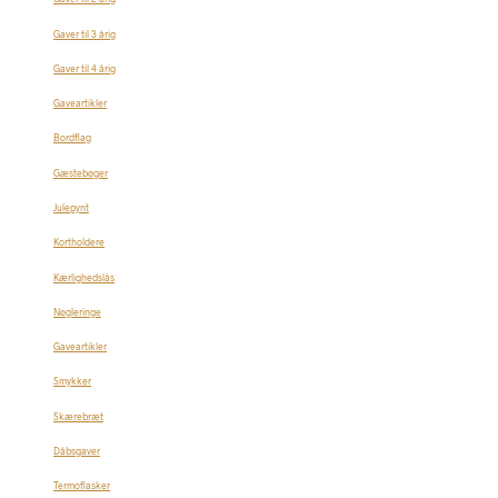
Gaver til 3 årig
Gaver til 4 årig
Gaveartikler
Bordflag
Gæstebøger
Julepynt
Kortholdere
Kærlighedslås
Nøgleringe
Gaveartikler
Smykker
Skærebræt
Dåbsgaver
Termoflasker