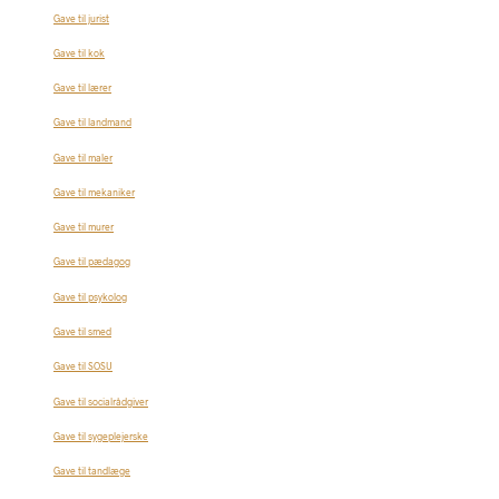
Gave til jurist
Gave til kok
Gave til lærer
Gave til landmand
Gave til maler
Gave til mekaniker
Gave til murer
Gave til pædagog
Gave til psykolog
Gave til smed
Gave til SOSU
Gave til socialrådgiver
Gave til sygeplejerske
Gave til tandlæge