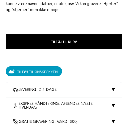
kunne være navne, datoer, citater, osv. Vi kan gravere “Hjerter”
og “stjerner” men ikke emojis.
TILFØJ TIL KURV
TILFØJ TIL ØNSKESKYEN
LEVERING: 2-4 DAGE
▼
EKSPRES HÅNDTERING: AFSENDES NÆSTE
▼
HVERDAG
GRATIS GRAVERING: VÆRDI 300,-
▼