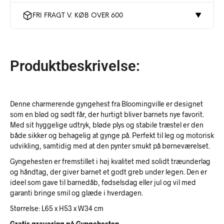
FRI FRAGT V. KØB OVER 600
▼
Produktbeskrivelse:
Denne charmerende gyngehest fra Bloomingville er designet
som en blød og sødt får, der hurtigt bliver barnets nye favorit.
Med sit hyggelige udtryk, bløde plys og stabile træstel er den
både sikker og behagelig at gynge på. Perfekt til leg og motorisk
udvikling, samtidig med at den pynter smukt på børneværelset.
Gyngehesten er fremstillet i høj kvalitet med solidt træunderlag
og håndtag, der giver barnet et godt greb under legen. Den er
ideel som gave til barnedåb, fødselsdag eller jul og vil med
garanti bringe smil og glæde i hverdagen.
Størrelse: L65 x H53 x W34 cm
Gratis gravering på Gyngehesten