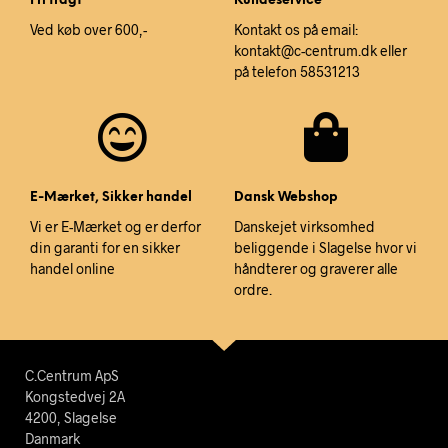
Fri fragt
Kundeservice
Ved køb over 600,-
Kontakt os på email:
kontakt@c-centrum.dk eller
på telefon 58531213
E-Mærket, Sikker handel
Dansk Webshop
Vi er E-Mærket og er derfor
Danskejet virksomhed
din garanti for en sikker
beliggende i Slagelse hvor vi
handel online
håndterer og graverer alle
ordre.
C.Centrum ApS
Kongstedvej 2A
4200, Slagelse
Danmark