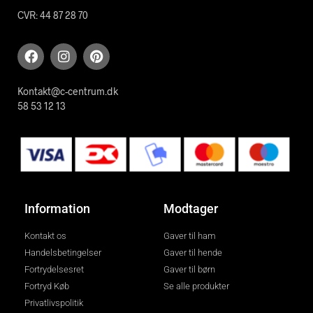
CVR: 44 87 28 70
Kontakt@c-centrum.dk
58 53 12 13
Information
Modtager
Kontakt os
Gaver til ham
Handelsbetingelser
Gaver til hende
Fortrydelsesret
Gaver til børn
Fortryd Køb
Se alle produkter
Privatlivspolitik