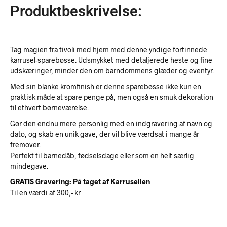
Produktbeskrivelse:
Tag magien fra tivoli med hjem med denne yndige fortinnede
karrusel-sparebøsse. Udsmykket med detaljerede heste og fine
udskæringer, minder den om barndommens glæder og eventyr.
Med sin blanke kromfinish er denne sparebøsse ikke kun en
praktisk måde at spare penge på, men også en smuk dekoration
til ethvert børneværelse.
Gør den endnu mere personlig med en indgravering af navn og
dato, og skab en unik gave, der vil blive værdsat i mange år
fremover.
Perfekt til barnedåb, fødselsdage eller som en helt særlig
mindegave.
GRATIS Gravering: På taget af Karrusellen
Til en værdi af 300,- kr