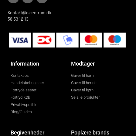
Kontakt@c-centrum.dk
58 53 12 13
Information
Modtager
Kontakt os
Gaver til ham
Handelsbetingelser
Gaver til hende
Fortrydelsesret
Gaver til børn
Fortryd Køb
Se alle produkter
Privatlivspolitik
Blog/Guides
Begivenheder
Poplære brands