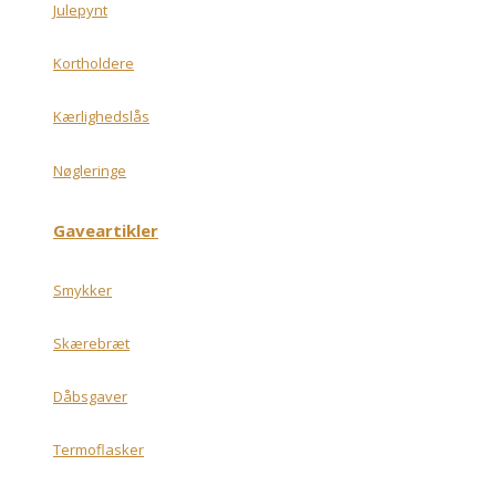
Julepynt
Kortholdere
Kærlighedslås
Nøgleringe
Gaveartikler
Smykker
Skærebræt
Dåbsgaver
Termoflasker