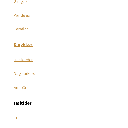
Gin glas
Vandglas
Karafler
Smykker
Halskæder
Dagmarkors
Armbånd
Højtider
Jul