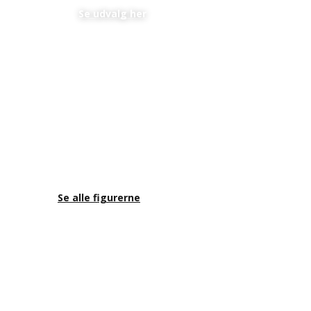
En perfekt personlig gave til et lavt budget
Se udvalg her
Se alle figurerne