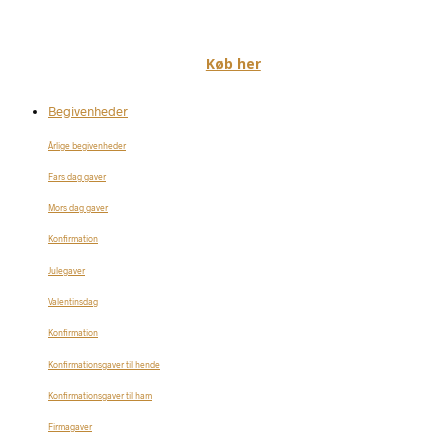
Køb her
Begivenheder
Årlige begivenheder
Fars dag gaver
Mors dag gaver
Konfirmation
Julegaver
Valentinsdag
Konfirmation
Konfirmationsgaver til hende
Konfirmationsgaver til ham
Firmagaver