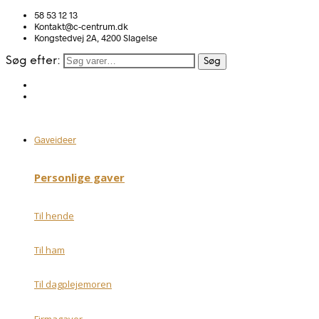
58 53 12 13
Kontakt@c-centrum.dk
Kongstedvej 2A, 4200 Slagelse
Søg efter:
Søg
Gaveideer
Personlige gaver
Til hende
Til ham
Til dagplejemoren
Firmagaver