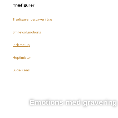
Træfigurer
Træfigurer og gaver i træ
Smileys/Emotions
Pick me up
Hoptimister
Lucie Kaas
Emotions med gravering