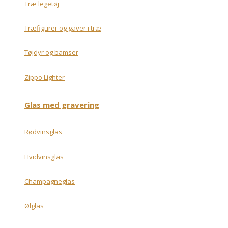
Træ legetøj
Træfigurer og gaver i træ
Tøjdyr og bamser
Zippo Lighter
Glas med gravering
Rødvinsglas
Hvidvinsglas
Champagneglas
Ølglas