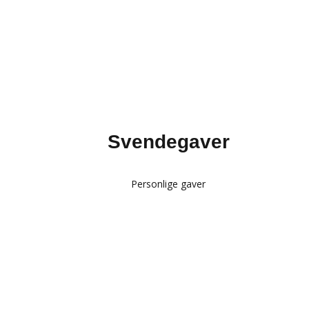
Svendegaver
Personlige gaver
Glas med gravering