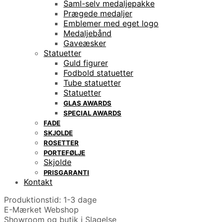
Saml-selv medaljepakke
Prægede medaljer
Emblemer med eget logo
Medaljebånd
Gaveæsker
Statuetter
Guld figurer
Fodbold statuetter
Tube statuetter
Statuetter
GLAS AWARDS
SPECIAL AWARDS
FADE
SKJOLDE
ROSETTER
PORTEFØLJE
Skjolde
PRISGARANTI
Kontakt
Produktionstid: 1-3 dage
E-Mærket Webshop
Showroom og butik i Slagelse