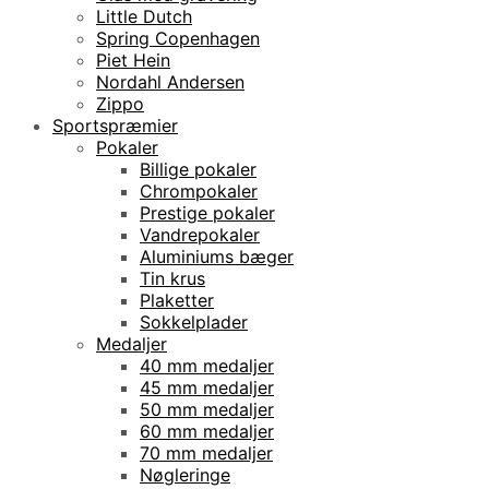
Little Dutch
Spring Copenhagen
Piet Hein
Nordahl Andersen
Zippo
Sportspræmier
Pokaler
Billige pokaler
Chrompokaler
Prestige pokaler
Vandrepokaler
Aluminiums bæger
Tin krus
Plaketter
Sokkelplader
Medaljer
40 mm medaljer
45 mm medaljer
50 mm medaljer
60 mm medaljer
70 mm medaljer
Nøgleringe