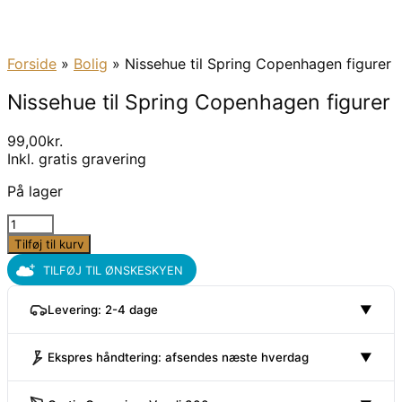
Forside
»
Bolig
»
Nissehue til Spring Copenhagen figurer
Nissehue til Spring Copenhagen figurer
99,00
kr.
Inkl. gratis gravering
På lager
Nissehue
til
Tilføj til kurv
Spring
TILFØJ TIL ØNSKESKYEN
Copenhagen
figurer
Levering: 2-4 dage
▼
antal
Ekspres håndtering: afsendes næste hverdag
▼