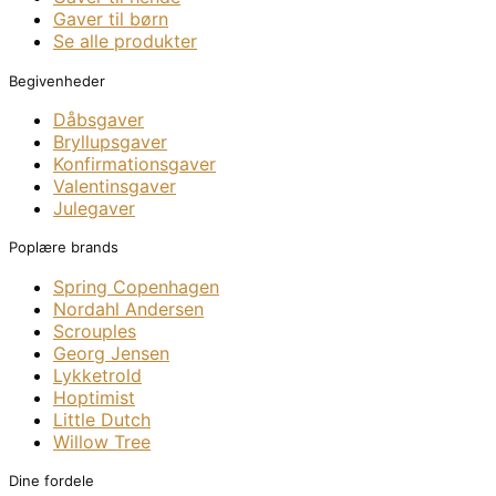
Gaver til børn
Se alle produkter
Begivenheder
Dåbsgaver
Bryllupsgaver
Konfirmationsgaver
Valentinsgaver
Julegaver
Poplære brands
Spring Copenhagen
Nordahl Andersen
Scrouples
Georg Jensen
Lykketrold
Hoptimist
Little Dutch
Willow Tree
Dine fordele