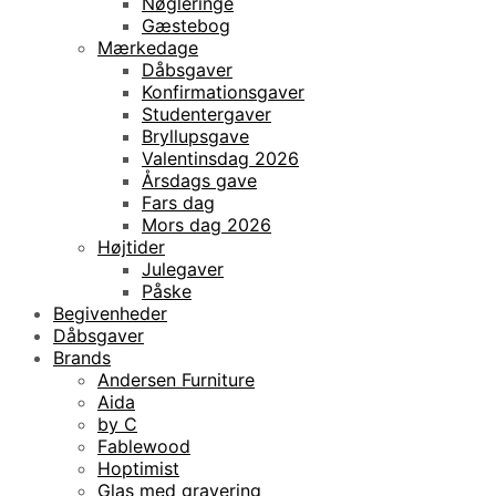
Nøgleringe
Gæstebog
Mærkedage
Dåbsgaver
Konfirmationsgaver
Studentergaver
Bryllupsgave
Valentinsdag 2026
Årsdags gave
Fars dag
Mors dag 2026
Højtider
Julegaver
Påske
Begivenheder
Dåbsgaver
Brands
Andersen Furniture
Aida
by C
Fablewood
Hoptimist
Glas med gravering