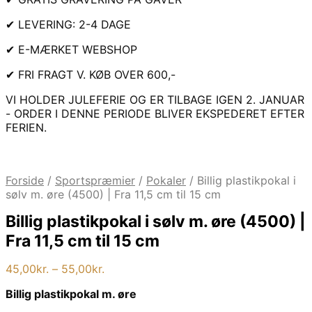
✔ LEVERING: 2-4 DAGE
✔ E-MÆRKET WEBSHOP
✔ FRI FRAGT V. KØB OVER 600,-
VI HOLDER JULEFERIE OG ER TILBAGE IGEN 2. JANUAR
- ORDER I DENNE PERIODE BLIVER EKSPEDERET EFTER
FERIEN.
Forside
/
Sportspræmier
/
Pokaler
/
Billig plastikpokal i
sølv m. øre (4500) | Fra 11,5 cm til 15 cm
Billig plastikpokal i sølv m. øre (4500) |
Fra 11,5 cm til 15 cm
Prisinterval:
45,00
kr.
–
55,00
kr.
45,00kr.
Billig plastikpokal m. øre
til
55,00kr.