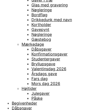
Gaver i træ
Glas med gravering
Nøgleringe
Bordflag
Drikkedunk med navn
Kortholder
Gavepynt
Nøgleringe
Gæstebog
Mærkedage
Dåbsgaver
Konfirmationsgaver
Studentergaver
Bryllupsgave
Valentinsdag 2026
Årsdags gave
Fars dag
Mors dag 2026
Højtider
Julegaver
Påske
Begivenheder
Dåbsgaver