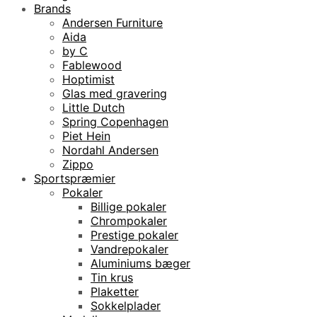
Brands
Andersen Furniture
Aida
by C
Fablewood
Hoptimist
Glas med gravering
Little Dutch
Spring Copenhagen
Piet Hein
Nordahl Andersen
Zippo
Sportspræmier
Pokaler
Billige pokaler
Chrompokaler
Prestige pokaler
Vandrepokaler
Aluminiums bæger
Tin krus
Plaketter
Sokkelplader