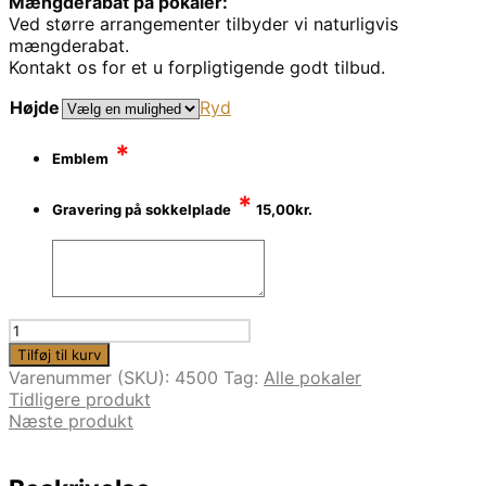
Mængderabat på pokaler:
Ved større arrangementer tilbyder vi naturligvis
mængderabat.
Kontakt os for et u forpligtigende godt tilbud.
Højde
Ryd
*
Emblem
*
Gravering på sokkelplade
15,00
kr.
Billig
plastikpokal
Tilføj til kurv
i
Varenummer (SKU):
4500
Tag:
Alle pokaler
sølv
Tidligere produkt
m.
Næste produkt
øre
(4500)
|