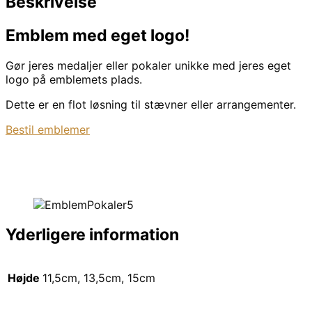
Beskrivelse
Fra
11,5
Emblem med eget logo!
cm
til
Gør jeres medaljer eller pokaler unikke med jeres eget
15
logo på emblemets plads.
cm
antal
Dette er en flot løsning til stævner eller arrangementer.
Bestil emblemer
Yderligere information
Højde
11,5cm, 13,5cm, 15cm