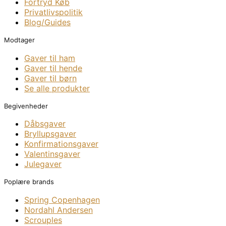
Fortryd Køb
Privatlivspolitik
Blog/Guides
Modtager
Gaver til ham
Gaver til hende
Gaver til børn
Se alle produkter
Begivenheder
Dåbsgaver
Bryllupsgaver
Konfirmationsgaver
Valentinsgaver
Julegaver
Poplære brands
Spring Copenhagen
Nordahl Andersen
Scrouples