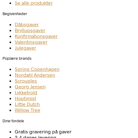
Se alle produkter
Begivenheder
Dåbsgaver
Bryllupsgaver
Konfirmationsgaver
Valentinsgaver
Julegaver
Poplære brands
Spring Copenhagen
Nordahl Andersen
Scrouples
Georg Jensen
Lykketrold
Hoptimist
Little Dutch
Willow Tree
Dine fordele
Gratis gravering på gaver
2-4 dages levering