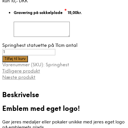
kun 10,- DKK
*
Gravering på sokkelplade
15,00
kr.
Springhest statuette på 11cm antal
Tilføj til kurv
Varenummer (SKU):
Springhest
Tidligere produkt
Næste produkt
Beskrivelse
Emblem med eget logo!
Gør jeres medaljer eller pokaler unikke med jeres eget logo
på emblemets plads.