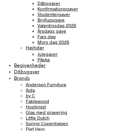
Dåbsgaver
Konfirmationsgaver
Studentergaver
Bryllupsgave
Valentinsdag 2026
Årsdags gave
Fars dag
Mors dag 2026
Højtider
Julegaver
Påske
Begivenheder
Dåbsgaver
Brands
Andersen Furniture
Aida
by C
Fablewood
Hoptimist
Glas med gravering
Little Dutch
Spring Copenhagen
Piet Hein