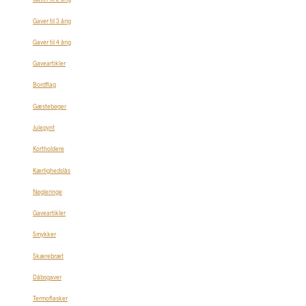
Gaver til 3 årig
Gaver til 4 årig
Gaveartikler
Bordflag
Gæstebøger
Julepynt
Kortholdere
Kærlighedslås
Nøgleringe
Gaveartikler
Smykker
Skærebræt
Dåbsgaver
Termoflasker