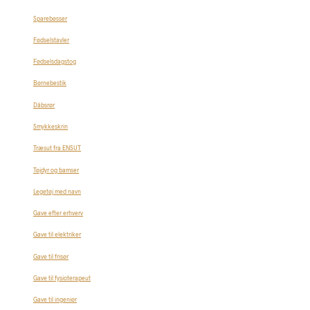
Sparebøsser
Fødselstavler
Fødselsdagstog
Børnebestik
Dåbsrør
Smykkeskrin
Træsut fra ENSUT
Tøjdyr og bamser
Legetøj med navn
Gave efter erhverv
Gave til elektriker
Gave til frisør
Gave til fysioterapeut
Gave til ingeniør