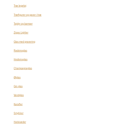
Træ legetøj
Træfigurer og gaver i træ
Tøjdyr og bamser
Zippo Lighter
Glas med gravering
Rødvinsglas
Hvidvinsglas
Champagneglas
Ølglas
Gin glas
Vandglas
Karafler
Smykker
Halskæder