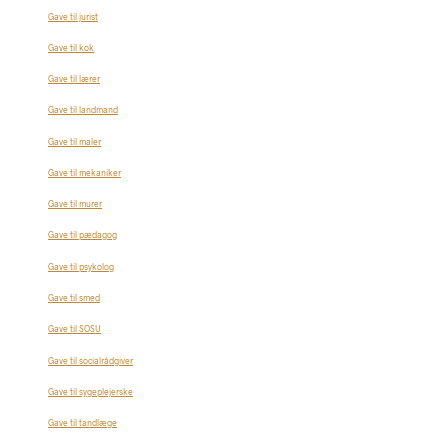
Gave til jurist
Gave til kok
Gave til lærer
Gave til landmand
Gave til maler
Gave til mekaniker
Gave til murer
Gave til pædagog
Gave til psykolog
Gave til smed
Gave til SOSU
Gave til socialrådgiver
Gave til sygeplejerske
Gave til tandlæge