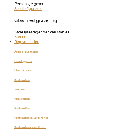
Personlige gaver
Se alle figurerne
Glas med gravering
Søde lysestager der kan stables
Køb her
Begivenheder
Årlige begivenheder
Fars dag gaver
Mors dag gaver
Konfirmation
Julegaver
Valentinsdag
Konfirmation
Konfirmationsgaver til hende
Konfirmationsgaver til ham