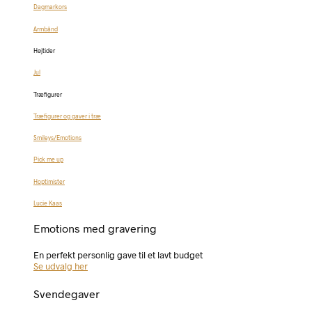
Dagmarkors
Armbånd
Højtider
Jul
Træfigurer
Træfigurer og gaver i træ
Smileys/Emotions
Pick me up
Hoptimister
Lucie Kaas
Emotions med gravering
En perfekt personlig gave til et lavt budget
Se udvalg her
Svendegaver