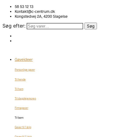
58 53 12 13
Kontakt@c-centrum.dk
Kongstedvej 2A, 4200 Slagelse
Søg efter:
Søg
Gaveideer
Personlige gaver
Til hende
Til ham
Til dagplejemoren
Firmagaver
Til børn
Gaver til 1 årig
Gaver til 2 årig