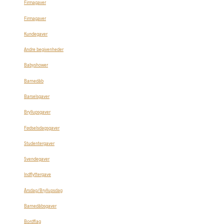
Firmagaver
Firmagaver
Kundegaver
Andre begivenheder
Babyshower
Barnedåb
Barselsgaver
Bryllupsgaver
Fødselsdagsgaver
Studentergaver
Svendegaver
Indflyttergave
Årsdag/Bryllupsdag
Barnedåbsgaver
Bordflag