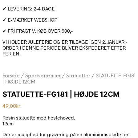
✔ LEVERING: 2-4 DAGE
✔ E-MÆRKET WEBSHOP
✔ FRI FRAGT V. KØB OVER 600,-
VI HOLDER JULEFERIE OG ER TILBAGE IGEN 2. JANUAR -
ORDER I DENNE PERIODE BLIVER EKSPEDERET EFTER
FERIEN.
Forside
/
Sportspræmier
/
Statuetter
/
STATUETTE-FG181
| HØJDE 12CM
STATUETTE-FG181 | HØJDE 12CM
49,00
kr.
Resin statuette med hestehoved.
12cm
Der er mulighed for gravering på en aluminiumsplade for