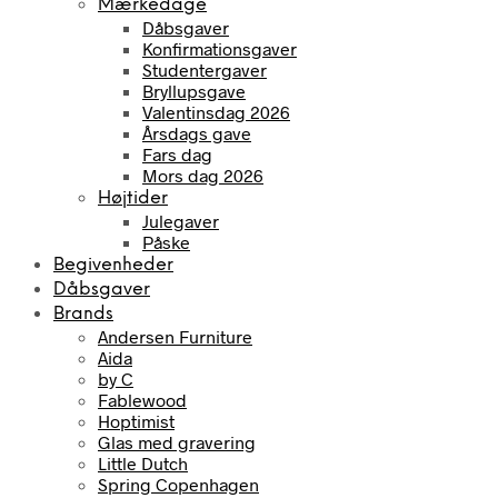
Mærkedage
Dåbsgaver
Konfirmationsgaver
Studentergaver
Bryllupsgave
Valentinsdag 2026
Årsdags gave
Fars dag
Mors dag 2026
Højtider
Julegaver
Påske
Begivenheder
Dåbsgaver
Brands
Andersen Furniture
Aida
by C
Fablewood
Hoptimist
Glas med gravering
Little Dutch
Spring Copenhagen