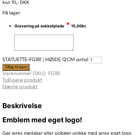
kun 10,- DKK
På lager
*
Gravering på sokkelplade
15,00
kr.
STATUETTE-FG181 | HØJDE 12CM antal
Tilføj til kurv
Varenummer (SKU):
FG181
Tidligere produkt
Næste produkt
Beskrivelse
Emblem med eget logo!
Gør jeres medaljer eller pokaler unikke med jeres eget logo