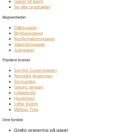
Gaver til børn
Se alle produkter
Begivenheder
Dåbsgaver
Bryllupsgaver
Konfirmationsgaver
Valentinsgaver
Julegaver
Poplære brands
Spring Copenhagen
Nordahl Andersen
Scrouples
Georg Jensen
Lykketrold
Hoptimist
Little Dutch
Willow Tree
Dine fordele
Gratis gravering på gaver