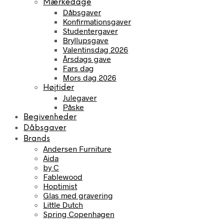
Mærkedage
Dåbsgaver
Konfirmationsgaver
Studentergaver
Bryllupsgave
Valentinsdag 2026
Årsdags gave
Fars dag
Mors dag 2026
Højtider
Julegaver
Påske
Begivenheder
Dåbsgaver
Brands
Andersen Furniture
Aida
by C
Fablewood
Hoptimist
Glas med gravering
Little Dutch
Spring Copenhagen