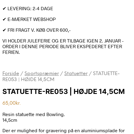
✔ LEVERING: 2-4 DAGE
✔ E-MÆRKET WEBSHOP
✔ FRI FRAGT V. KØB OVER 600,-
VI HOLDER JULEFERIE OG ER TILBAGE IGEN 2. JANUAR -
ORDER I DENNE PERIODE BLIVER EKSPEDERET EFTER
FERIEN.
Forside
/
Sportspræmier
/
Statuetter
/
STATUETTE-
RE053 | HØJDE 14,5CM
STATUETTE-RE053 | HØJDE 14,5CM
65,00
kr.
Resin statuette med Bowling.
14,5cm
Der er mulighed for gravering på en aluminiumsplade for