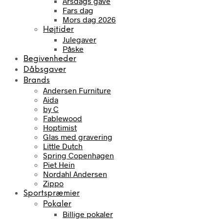
Årsdags gave
Fars dag
Mors dag 2026
Højtider
Julegaver
Påske
Begivenheder
Dåbsgaver
Brands
Andersen Furniture
Aida
by C
Fablewood
Hoptimist
Glas med gravering
Little Dutch
Spring Copenhagen
Piet Hein
Nordahl Andersen
Zippo
Sportspræmier
Pokaler
Billige pokaler