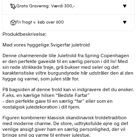
Gratis Gravering: Værdi 300,-
▼
Fri fragt v. køb over 600
▼
Produktbeskrivelse:
Mød vores hyggelige Svigerfar juletrold
Denne charmerende lille Juletrold fra Spring Copenhagen
er den perfekte gaveidé til en særlig person i dit liv! Med
sin røde strikkede trøje, grå bukser med seler og det
karakteristiske viltre burgundyrøde hår udstråler den al den
hygge og varme, som julen står for.
På bagsiden af denne trold kan vi indgravere det du ønsker.
F.eks. en kærlige hilsen “Bedste Farfar”
– den perfekte gave til en særlig “far” eller som en
nostalgisk juledekoration i dit hjem.
Figuren kombinerer klassisk skandinavisk troldetradition
med moderne charme. De store, udtryksfulde øjne og det
venlige ansigt giver ham en særlig personlighed, der vil
bringe smil og varme til enhver julestue.