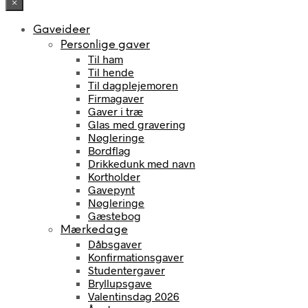
×
Gaveideer
Personlige gaver
Til ham
Til hende
Til dagplejemoren
Firmagaver
Gaver i træ
Glas med gravering
Nøgleringe
Bordflag
Drikkedunk med navn
Kortholder
Gavepynt
Nøgleringe
Gæstebog
Mærkedage
Dåbsgaver
Konfirmationsgaver
Studentergaver
Bryllupsgave
Valentinsdag 2026