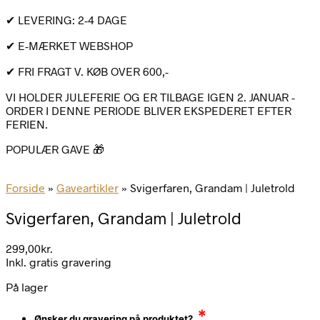
✔ LEVERING: 2-4 DAGE
✔ E-MÆRKET WEBSHOP
✔ FRI FRAGT V. KØB OVER 600,-
VI HOLDER JULEFERIE OG ER TILBAGE IGEN 2. JANUAR -
ORDER I DENNE PERIODE BLIVER EKSPEDERET EFTER
FERIEN.
POPULÆR GAVE 🎁
Forside
»
Gaveartikler
»
Svigerfaren, Grandam | Juletrold
Svigerfaren, Grandam | Juletrold
299,00
kr.
Inkl. gratis gravering
På lager
*
Ønsker du gravering på produktet?