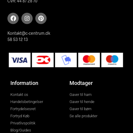
CVR: 44 87 28 70
Kontakt@c-centrum.dk
58 53 12 13
Information
Modtager
Kontakt os
Gaver til ham
Handelsbetingelser
Gaver til hende
Fortrydelsesret
Gaver til børn
Fortryd Køb
Se alle produkter
Privatlivspolitik
Blog/Guides