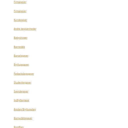
Firmagaver
Firmagaver
Kundegaver
Andre begivenheder
Babyshower
Barnedåb
Barselsgaver
Bryllupsgaver
Fødselsdagsgaver
Studentergaver
Svendegaver
Indflyttergave
Årsdag/Bryllupsdag
Barnedåbsgaver
Bordflag