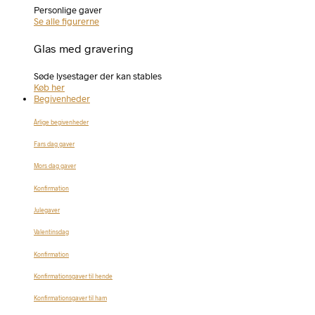
Personlige gaver
Se alle figurerne
Glas med gravering
Søde lysestager der kan stables
Køb her
Begivenheder
Årlige begivenheder
Fars dag gaver
Mors dag gaver
Konfirmation
Julegaver
Valentinsdag
Konfirmation
Konfirmationsgaver til hende
Konfirmationsgaver til ham