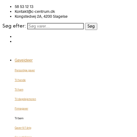
58 53 12 13
Kontakt@c-centrum.dk
Kongstedvej 2A, 4200 Slagelse
Søg efter:
Søg
Gaveideer
Personlige gaver
Til hende
Til ham
Til dagplejemoren
Firmagaver
Til børn
Gaver til 1 årig