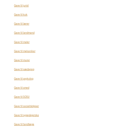
Gave til jurist
Gave til kok
Gave til lærer
Gave til landmand
Gave til maler
Gave til mekaniker
Gave til murer
Gave til pædagog
Gave til psykolog
Gave til smed
Gave til SOSU
Gave til socialrådgiver
Gave til sygeplejerske
Gave til tandlæge