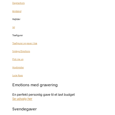
Dagmarkors
Armbånd
Højtider
Jul
Træfigurer
Træfigurer og gaver i træ
Smileys/Emotions
Pick me up
Hoptimister
Lucie Kaas
Emotions med gravering
En perfekt personlig gave til et lavt budget
Se udvalg her
Svendegaver