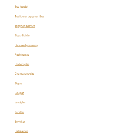
Træ legetøj
Træfigurer og gaver i træ
Tøjdyr og bamser
Zippo Lighter
Glas med gravering
Rødvinsglas
Hvidvinsglas
Champagneglas
Ølglas
Gin glas
Vandglas
Karafler
Smykker
Halskæder