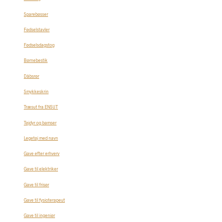
Sparebøsser
Fødselstavler
Fødselsdagstog
Børnebestik
Dåbsrør
Smykkeskrin
Træsut fra ENSUT
Tøjdyr og bamser
Legetøj med navn
Gave efter erhverv
Gave til elektriker
Gave til frisør
Gave til fysioterapeut
Gave til ingeniør