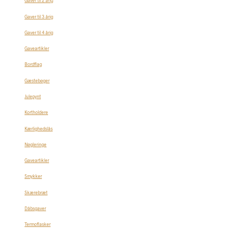
Gaver til 2 årig
Gaver til 3 årig
Gaver til 4 årig
Gaveartikler
Bordflag
Gæstebøger
Julepynt
Kortholdere
Kærlighedslås
Nøgleringe
Gaveartikler
Smykker
Skærebræt
Dåbsgaver
Termoflasker