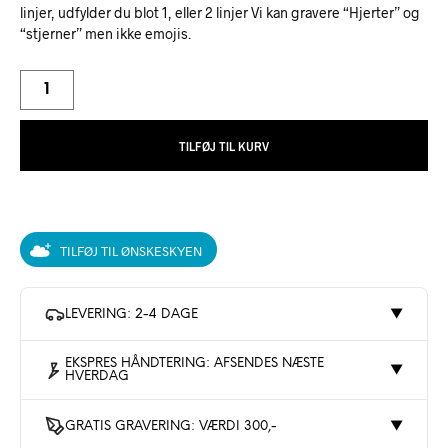
linjer, udfylder du blot 1, eller 2 linjer Vi kan gravere “Hjerter” og
“stjerner” men ikke emojis.
TILFØJ TIL KURV
TILFØJ TIL ØNSKESKYEN
LEVERING: 2-4 DAGE
▼
EKSPRES HÅNDTERING: AFSENDES NÆSTE
▼
HVERDAG
GRATIS GRAVERING: VÆRDI 300,-
▼