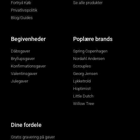
Fortryd Køb
Se alle produkter
Privatlivspolitik
Blog/Guides
Begivenheder
Poplære brands
Dåbsgaver
Spring Copenhagen
Bryllupsgaver
Nordahl Andersen
Konfirmationsgaver
Scrouples
Valentinsgaver
Georg Jensen
Julegaver
Lykketrold
Hoptimist
Little Dutch
Willow Tree
Dine fordele
Gratis gravering på gaver