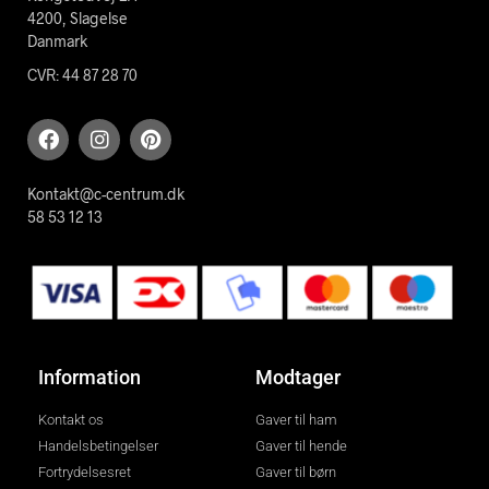
4200, Slagelse
Danmark
CVR: 44 87 28 70
Kontakt@c-centrum.dk
58 53 12 13
Information
Modtager
Kontakt os
Gaver til ham
Handelsbetingelser
Gaver til hende
Fortrydelsesret
Gaver til børn