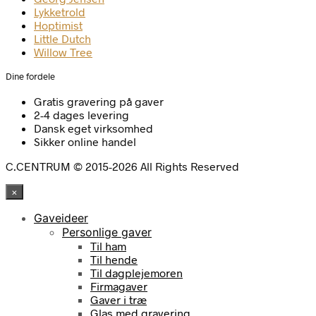
Lykketrold
Hoptimist
Little Dutch
Willow Tree
Dine fordele
Gratis gravering på gaver
2-4 dages levering
Dansk eget virksomhed
Sikker online handel
C.CENTRUM © 2015-2026 All Rights Reserved
×
Gaveideer
Personlige gaver
Til ham
Til hende
Til dagplejemoren
Firmagaver
Gaver i træ
Glas med gravering