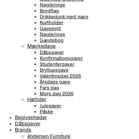
Nøgleringe
Bordflag
Drikkedunk med navn
Kortholder
Gavepynt
Nøgleringe
Gæstebog
Mærkedage
Dåbsgaver
Konfirmationsgaver
Studentergaver
Bryllupsgave
Valentinsdag 2026
Årsdags gave
Fars dag
Mors dag 2026
Højtider
Julegaver
Påske
Begivenheder
Dåbsgaver
Brands
Andersen Furniture