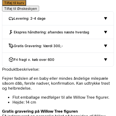
Tilføj til kurv
Tilføj til Ønskeskyen
Levering: 2-4 dage
▼
Ekspres håndtering: afsendes næste hverdag
▼
Gratis Gravering: Værdi 300,-
▼
Fri fragt v. køb over 600
▼
Produktbeskrivelse:
Fejrer fødslen af en baby eller mindes åndelige milepæle
såsom dåb, første nadver, konfirmation. Kan udtrykke trøst
og helbredelse.
Flot emballage medfølger til alle Willow Tree figurer.
Højde: 14 cm
Gratis gravering på Willow Tree figuren
Få indgraveret en personlig tekst på bagsiden af Willow