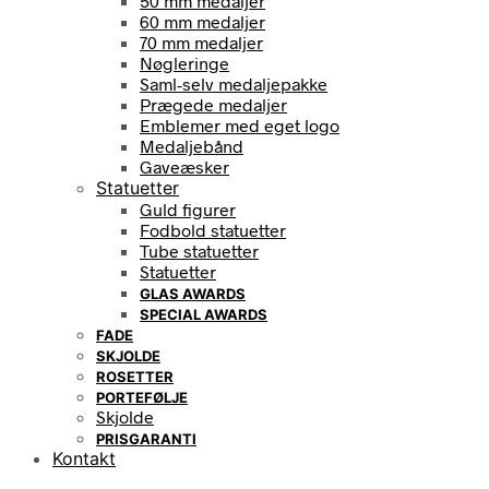
50 mm medaljer
60 mm medaljer
70 mm medaljer
Nøgleringe
Saml-selv medaljepakke
Prægede medaljer
Emblemer med eget logo
Medaljebånd
Gaveæsker
Statuetter
Guld figurer
Fodbold statuetter
Tube statuetter
Statuetter
GLAS AWARDS
SPECIAL AWARDS
FADE
SKJOLDE
ROSETTER
PORTEFØLJE
Skjolde
PRISGARANTI
Kontakt