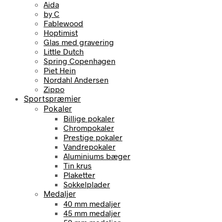
Aida
by C
Fablewood
Hoptimist
Glas med gravering
Little Dutch
Spring Copenhagen
Piet Hein
Nordahl Andersen
Zippo
Sportspræmier
Pokaler
Billige pokaler
Chrompokaler
Prestige pokaler
Vandrepokaler
Aluminiums bæger
Tin krus
Plaketter
Sokkelplader
Medaljer
40 mm medaljer
45 mm medaljer