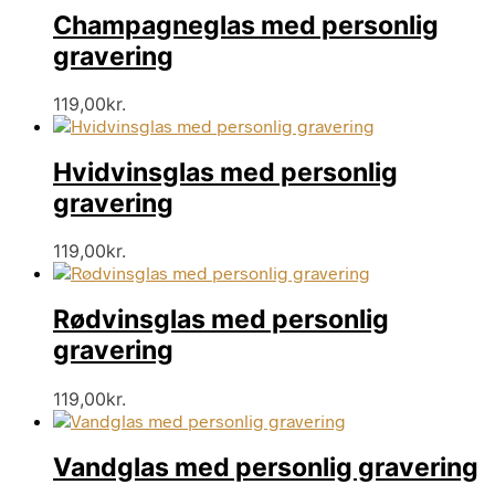
lav
Champagneglas med personlig
til
høj
gravering
119,00
kr.
Hvidvinsglas med personlig
gravering
119,00
kr.
Rødvinsglas med personlig
gravering
119,00
kr.
Vandglas med personlig gravering