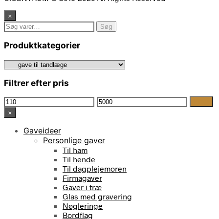
×
Søg
Søg
efter:
Produktkategorier
Filtrer efter pris
Mindste
Højeste
Filter
pris
pris
×
Gaveideer
Personlige gaver
Til ham
Til hende
Til dagplejemoren
Firmagaver
Gaver i træ
Glas med gravering
Nøgleringe
Bordflag