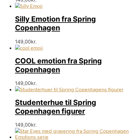
Silly Emotion fra Spring
Copenhagen
149,00
kr.
COOL emotion fra Spring
Copenhagen
149,00
kr.
Studenterhue til Spring
Copenhagen figurer
Dette
149,00
kr.
vare
har