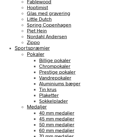
Fablewood
Hoptimist
Glas med gravering
Little Dutch
Spring Copenhagen
Piet Hein
Nordahl Andersen
Zippo
Sportspræmier
Pokaler
Billige pokaler
Chrompokaler
Prestige pokaler
Vandrepokaler
Aluminiums bæger
Tin krus
Plaketter
Sokkelplader
Medaljer
40 mm medaljer
45 mm medaljer
50 mm medaljer
60 mm medaljer
70 mm medaljer