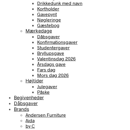
Drikkedunk med navn
Kortholder
Gavepynt
Nøgleringe
Gæstebog
Mærkedage
Dåbsgaver
Konfirmationsgaver
Studentergaver
Bryllupsgave
Valentinsdag 2026
Årsdags gave
Fars dag
Mors dag 2026
Højtider
Julegaver
Påske
Begivenheder
Dåbsgaver
Brands
Andersen Furniture
Aida
by C