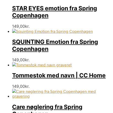
flere
varianter.
STAR EYES emotion fra Spring
Mulighederne
Copenhagen
kan
vælges
på
149,00
kr.
varesiden
SQUINTING Emotion fra Spring
Copenhagen
149,00
kr.
Tommestok med navn | CC Home
149,00
kr.
Care nøglering fra Spring