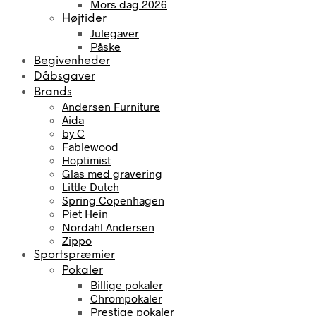
Mors dag 2026
Højtider
Julegaver
Påske
Begivenheder
Dåbsgaver
Brands
Andersen Furniture
Aida
by C
Fablewood
Hoptimist
Glas med gravering
Little Dutch
Spring Copenhagen
Piet Hein
Nordahl Andersen
Zippo
Sportspræmier
Pokaler
Billige pokaler
Chrompokaler
Prestige pokaler