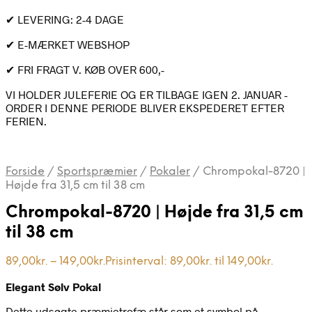
✔ LEVERING: 2-4 DAGE
✔ E-MÆRKET WEBSHOP
✔ FRI FRAGT V. KØB OVER 600,-
VI HOLDER JULEFERIE OG ER TILBAGE IGEN 2. JANUAR -
ORDER I DENNE PERIODE BLIVER EKSPEDERET EFTER
FERIEN.
Forside
/
Sportspræmier
/
Pokaler
/
Chrompokal-8720 |
Højde fra 31,5 cm til 38 cm
Chrompokal-8720 | Højde fra 31,5 cm
til 38 cm
89,00
kr.
–
149,00
kr.
Prisinterval: 89,00kr. til 149,00kr.
Elegant Sølv Pokal
Dette udsøgte præmietrofæ står som et symbol på