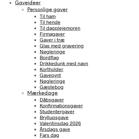
Gaveideer
Personlige gaver
Til ham
Til hende
Til dagplejemoren
Firmagaver
Gaver i træ
Glas med gravering
Nøgleringe
Bordflag
Drikkedunk med navn
Kortholder
Gavepynt
Nøgleringe
Gæstebog
Mærkedage
Dåbsgaver
Konfirmationsgaver
Studentergaver
Bryllupsgave
Valentinsdag 2026
Årsdags gave
Fars dag