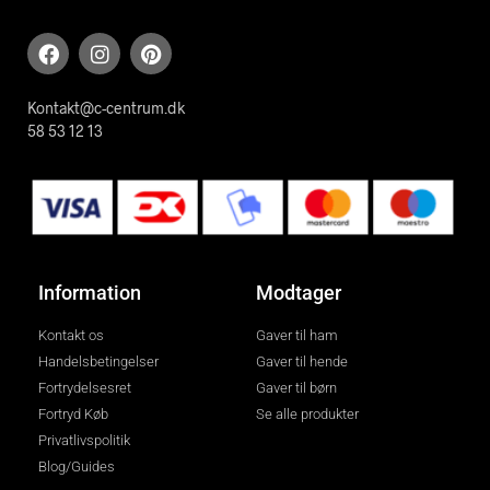
Kontakt@c-centrum.dk
58 53 12 13
Information
Modtager
Kontakt os
Gaver til ham
Handelsbetingelser
Gaver til hende
Fortrydelsesret
Gaver til børn
Fortryd Køb
Se alle produkter
Privatlivspolitik
Blog/Guides