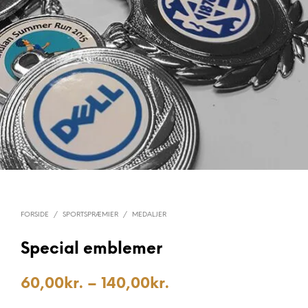
FORSIDE
/
SPORTSPRÆMIER
/
MEDALJER
Special emblemer
60,00
kr.
–
140,00
kr.