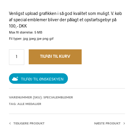
Venligst upload grafikken i så god kvalitet som muligt. V. køb
af special emblemer bliver der pålagt et opstartsgebyr på
100,- DKK
Max fil størrelse: 5 MB
Fil typer: jpg jpeg jpe png gif
TILFØJ TIL KURV
TILFØJ TIL ØNSKESKYEN
VARENUMMER (SKU):
SPECIALEMBLEMER
TAG:
ALLE MEDALJER
TIDLIGERE PRODUKT
NÆSTE PRODUKT