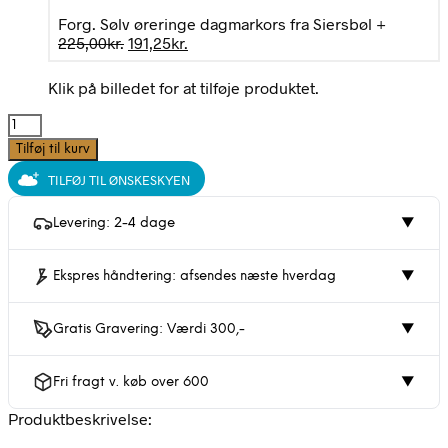
Forg. Sølv øreringe dagmarkors fra Siersbøl
+
Den
Den
225,00
kr.
191,25
kr.
oprindelige
aktuelle
pris
pris
Klik på billedet for at tilføje produktet.
var:
er:
225,00kr..
191,25kr..
Lille
Dagmarkors
Tilføj til kurv
halskæde,
TILFØJ TIL ØNSKESKYEN
blank
bagside
med
Levering: 2-4 dage
▼
gravering
10mm.
Ekspres håndtering: afsendes næste hverdag
▼
-
Forgyldt
sølv
Gratis Gravering: Værdi 300,-
▼
|
Siersbøl
antal
Fri fragt v. køb over 600
▼
Produktbeskrivelse: