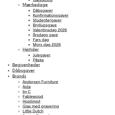
Mærkedage
Dåbsgaver
Konfirmationsgaver
Studentergaver
Bryllupsgave
Valentinsdag 2026
Årsdags gave
Fars dag
Mors dag 2026
Højtider
Julegaver
Påske
Begivenheder
Dåbsgaver
Brands
Andersen Furniture
Aida
by C
Fablewood
Hoptimist
Glas med gravering
Little Dutch