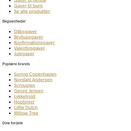
Gaver til børn
Se alle produkter
Begivenheder
Dåbsgaver
Bryllupsgaver
Konfirmationsgaver
Valentinsgaver
Julegaver
Poplære brands
Spring Copenhagen
Nordahl Andersen
Scrouples
Georg Jensen
Lykketrold
Hoptimist
Little Dutch
Willow Tree
Dine fordele